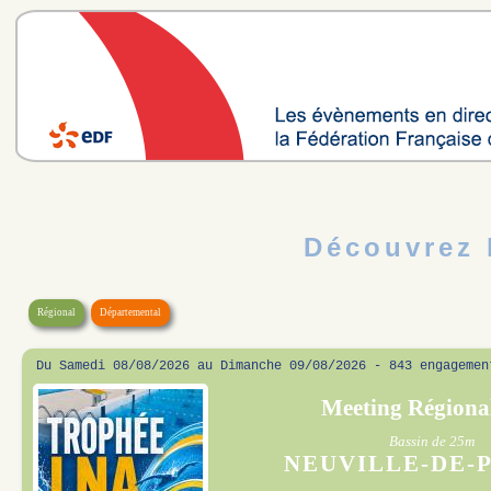
Découvrez 
Régional
Départemental
Du Samedi 08/08/2026 au Dimanche 09/08/2026 - 843 engagemen
Meeting Région
Bassin de 25m
NEUVILLE-DE-