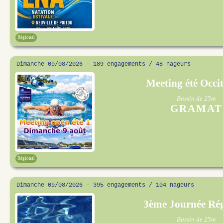
Régional
Dimanche 09/08/2026 - 189 engagements / 48 nageurs
Meeting été Occit
Bassin de 25m
GRAMAT
Régional
Dimanche 09/08/2026 - 395 engagements / 104 nageurs
3ème Journée Rég
Bassin de 25m