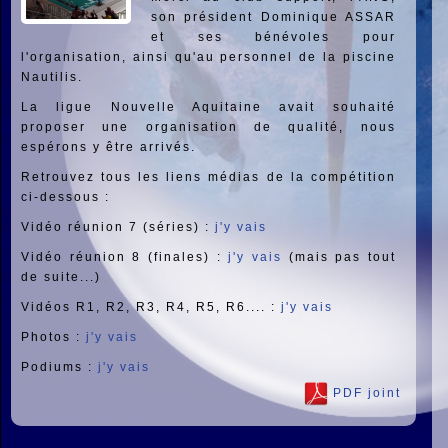
son président Dominique ASSAR
et ses bénévoles pour
l'organisation, ainsi qu'au personnel de la piscine
Nautilis.
La ligue Nouvelle Aquitaine avait souhaité
proposer une organisation de qualité, nous
espérons y être arrivés.
Retrouvez tous les liens médias de la compétition
ci-dessous :
Vidéo réunion 7 (séries) :
j'y vais
Vidéo réunion 8 (finales) :
j'y vais
(mais pas tout
de suite...)
Vidéos R1, R2, R3, R4, R5, R6.... :
j'y vais
Photos :
j'y vais
Podiums :
j'y vais
PDF joint