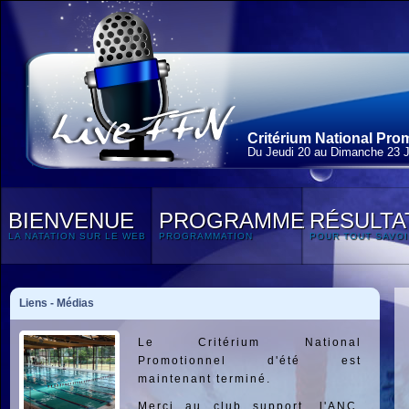
Critérium National Prom
Du Jeudi 20 au Dimanche 23 Ju
BIENVENUE
PROGRAMME
RÉSULTA
LA NATATION SUR LE WEB
PROGRAMMATION
POUR TOUT SAVOI
Liens - Médias
Le Critérium National
Promotionnel d'été est
maintenant terminé.
Merci au club support, l'ANC,