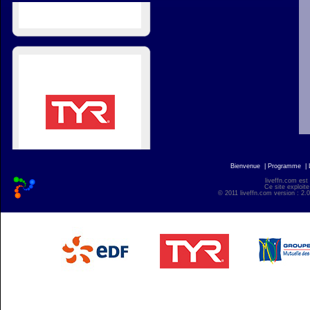
Bienvenue
|
Programme
|
liveffn.com est
Ce site exploite
© 2011 liveffn.com version : 2.