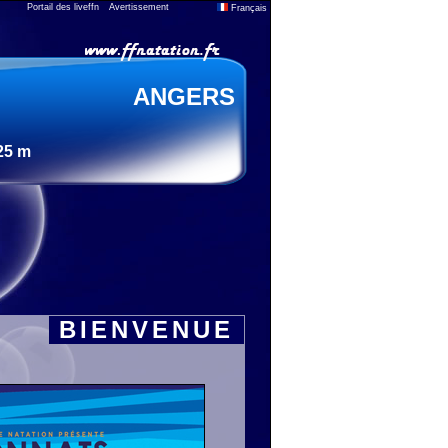
Portail des liveffn
Avertissement
Français
ANGERS
25 m
BIENVENUE