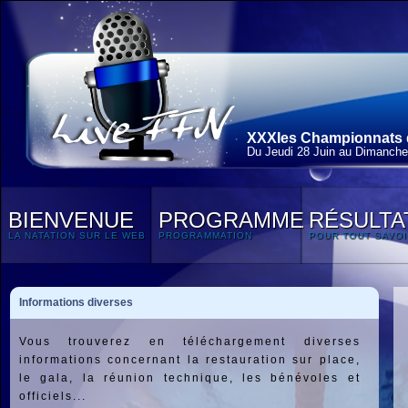
XXXIes Championnats d
Du Jeudi 28 Juin au Dimanche 
BIENVENUE
PROGRAMME
RÉSULTA
LA NATATION SUR LE WEB
PROGRAMMATION
POUR TOUT SAVOI
Informations diverses
Vous trouverez en téléchargement diverses
informations concernant la restauration sur place,
le gala, la réunion technique, les bénévoles et
officiels...