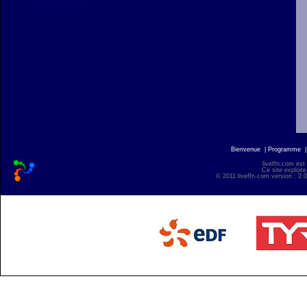
Bienvenue
|
Programme
liveffn.com est
Ce site exploite
© 2011 liveffn.com version : 2.