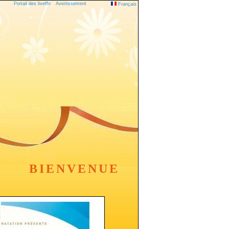
Portail des liveffn
Avertissement
Français
BIENVENUE