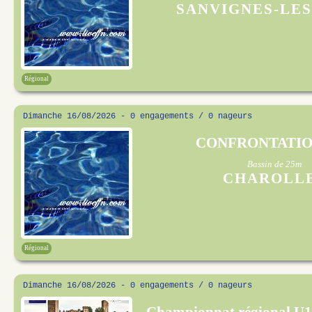
SANVIGNES-LES
Régional
Dimanche 16/08/2026 - 0 engagements / 0 nageurs
CONFRONTATIO
Bassin de 25m
CHAROLL
Régional
Dimanche 16/08/2026 - 0 engagements / 0 nageurs
Championnat régional U11