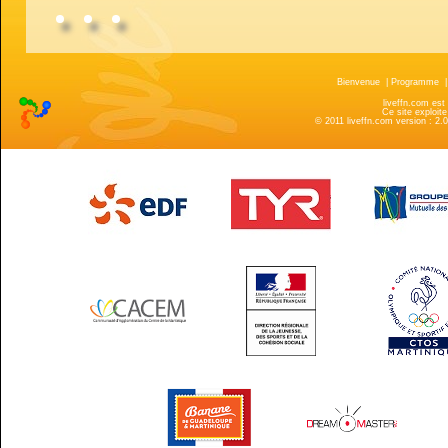
Bienvenue
|
Programme
liveffn.com est
Ce site exploite
© 2011 liveffn.com version : 2.