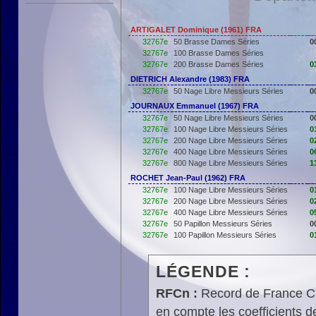
ARTIGALET Dominique (1961) FRA
32767e
50 Brasse Dames Séries
0
32767e
100 Brasse Dames Séries
32767e
200 Brasse Dames Séries
0
DIETRICH Alexandre (1983) FRA
32767e
50 Nage Libre Messieurs Séries
0
JOURNAUX Emmanuel (1967) FRA
32767e
50 Nage Libre Messieurs Séries
0
32767e
100 Nage Libre Messieurs Séries
0
32767e
200 Nage Libre Messieurs Séries
0
32767e
400 Nage Libre Messieurs Séries
0
32767e
800 Nage Libre Messieurs Séries
1
ROCHET Jean-Paul (1962) FRA
32767e
100 Nage Libre Messieurs Séries
0
32767e
200 Nage Libre Messieurs Séries
0
32767e
400 Nage Libre Messieurs Séries
0
32767e
50 Papillon Messieurs Séries
0
32767e
100 Papillon Messieurs Séries
0
LÉGENDE :
RFCn :
Record de France Cn,
en compte les coefficients 