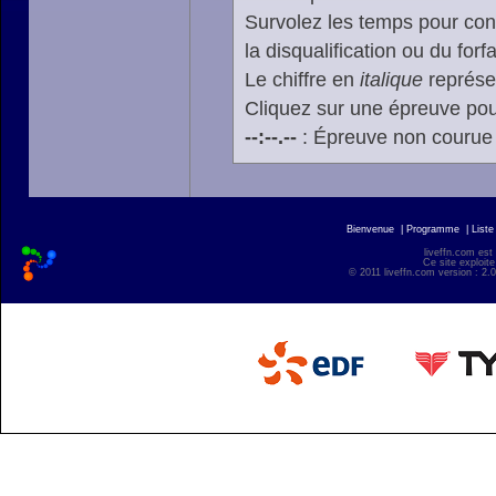
Survolez les temps pour cons
la disqualification ou du forfa
Le chiffre en
italique
représen
Cliquez sur une épreuve pour
--:--.--
: Épreuve non courue
Bienvenue
|
Programme
|
Liste
liveffn.com est
Ce site exploite
© 2011 liveffn.com version : 2.