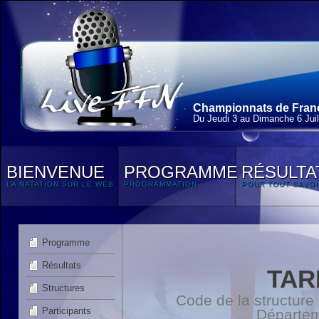
Championnats de France
Du Jeudi 3 au Dimanche 6 Juil
BIENVENUE
PROGRAMME
RÉSULTA
LA NATATION SUR LE WEB
PROGRAMMATION
POUR TOUT SAVOI
Programme
Résultats
TAR
Structures
Code de la structure
Participants
Départe