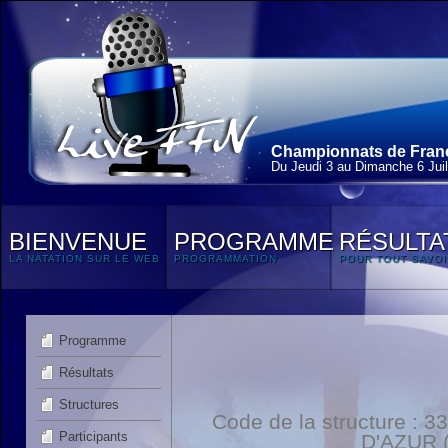
Championnats de France
Du Jeudi 3 au Dimanche 6 Juil
BIENVENUE
PROGRAMME
RÉSULTA
LA NATATION SUR LE WEB
PROGRAMMATION
POUR TOUT SAVOI
Programme
Résultats
Structures
Code de la structure 
Participants
D'AZUR (