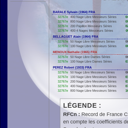
BARALE Sylvain (1964) FRA
32767e
400 Nage Libre Messieurs Séries
0
32767e
800 Nage Libre Messieurs Séries
0
32767e
200 Papillon Messieurs Séries
0
32767e
400 4 Nages Messieurs Séries
0
BELLAGUET Alain (1964) FRA
32767e
50 Nage Libre Messieurs Séries
0
32767e
100 Nage Libre Messieurs Séries
0
MENOUX Nathalie (1965) FRA
32767e
50 Nage Libre Dames Séries
0
32767e
100 Nage Libre Dames Séries
0
PEREZ Robert (1933) FRA
32767e
50 Nage Libre Messieurs Séries
0
32767e
100 Nage Libre Messieurs Séries
0
32767e
200 Nage Libre Messieurs Séries
0
32767e
400 Nage Libre Messieurs Séries
0
32767e
800 Nage Libre Messieurs Séries
1
LÉGENDE :
RFCn :
Record de France Cn,
en compte les coefficients 