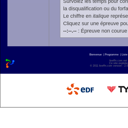
Survolez les temps pour cons
la disqualification ou du forfa
Le chiffre en
italique
représen
Cliquez sur une épreuve pour
--:--.--
: Épreuve non courue
Bienvenue
|
Programme
|
Liste
liveffn.com est
Ce site exploite
© 2011 liveffn.com version : 2.