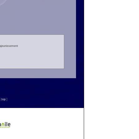
rajeunissement
n
[
top
]