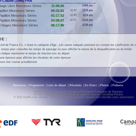
-Claude (1946) FRA
Nage Libre Messieurs Séries
11:06.06
1068 pts
pillon Messieurs Séries
00:32.91
+0.97
1179 pts
Papillon Messieurs Séries
01:17.52
+0.90
1119 pts
Papillon Messieurs Séries
03:06.07
+0.97
1103 pts
4 Nages Messieurs Séries
06:17.96
1139 pts
E :
ord de France Cn, n étant la catégorie d'âge ; Les points indiqués prennent en compte les coefficients de 
 temps pour consulter les temps de passage ou pour afficher la nature de la disqualification ou du forfait
en
italique
représente le temps de réaction lors du départ
une épreuve pour afficher les résultats de cette épreuve
euve non courue actuellement
Bienvenue
|
Programme
|
Liste de départ
|
Résultats
|
En Direct
|
Photos
|
Podiums
liveffn.com est une production de la Fédération Française de Natation
Ce site exploite le logiciel fédéral de natation course : extraNat-Pocket
© 2011 liveffn.com version : 2.01 - Tous droits réservés reproduction interdite sans autorisatio