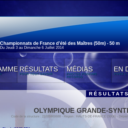
Championnats de France d'été des Maîtres (50m) - 50 m
Du Jeudi 3 au Dimanche 6 Juillet 2014
AMME
RÉSULTATS
MÉDIAS
EN 
N
POUR TOUT SAVOIR
PHOTOS PODIUMS
VIVEZ L
RECORDS
RÉSULTAT
OLYMPIQUE GRANDE-SYNT
Code de la structure : 23705900688 - Région : HAUTS-DE-FRANCE (3006) - Dépar