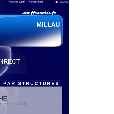
Portail des liveffn
Avertissement
Français
MILLAU
DIRECT
'ACTION !
S PAR STRUCTURES
HE
tement : NORD (1688)