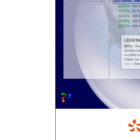
LESTIDEAU Jean
32767e
800 
32767e
50 Pa
32767e
100 
32767e
200 
32767e
400 
LÉGEND
RFCn :
Rec
Survolez les
Le chiffre 
Cliquez sur 
--:--.--
: Épr