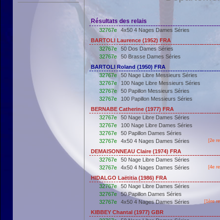
Résultats des relais
32767e
4x50 4 Nages Dames Séries
BARTOLI Laurence (1952) FRA
32767e
50 Dos Dames Séries
32767e
50 Brasse Dames Séries
BARTOLI Roland (1950) FRA
32767e
50 Nage Libre Messieurs Séries
32767e
100 Nage Libre Messieurs Séries
32767e
50 Papillon Messieurs Séries
32767e
100 Papillon Messieurs Séries
BERNABE Catherine (1977) FRA
32767e
50 Nage Libre Dames Séries
32767e
100 Nage Libre Dames Séries
32767e
50 Papillon Dames Séries
32767e
4x50 4 Nages Dames Séries
[2e r
DEMAISONNEAU Claire (1974) FRA
32767e
50 Nage Libre Dames Séries
32767e
4x50 4 Nages Dames Séries
[4e r
HIDALGO Laëtitia (1986) FRA
32767e
50 Nage Libre Dames Séries
32767e
50 Papillon Dames Séries
32767e
4x50 4 Nages Dames Séries
[
1ère
re
KIBBEY Chantal (1977) GBR