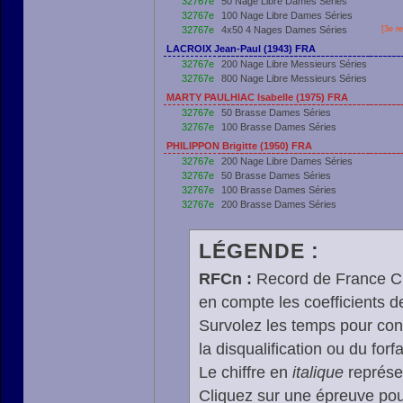
32767e
50 Nage Libre Dames Séries
32767e
100 Nage Libre Dames Séries
32767e
4x50 4 Nages Dames Séries
[3e r
LACROIX Jean-Paul (1943) FRA
32767e
200 Nage Libre Messieurs Séries
32767e
800 Nage Libre Messieurs Séries
MARTY PAULHIAC Isabelle (1975) FRA
32767e
50 Brasse Dames Séries
32767e
100 Brasse Dames Séries
PHILIPPON Brigitte (1950) FRA
32767e
200 Nage Libre Dames Séries
32767e
50 Brasse Dames Séries
32767e
100 Brasse Dames Séries
32767e
200 Brasse Dames Séries
LÉGENDE :
RFCn :
Record de France Cn,
en compte les coefficients 
Survolez les temps pour cons
la disqualification ou du forfa
Le chiffre en
italique
représen
Cliquez sur une épreuve pour