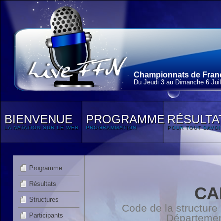
Championnats de France
Du Jeudi 3 au Dimanche 6 Juil
BIENVENUE
PROGRAMME
RÉSULTA
LA NATATION SUR LE WEB
PROGRAMMATION
POUR TOUT SAVOI
Programme
Résultats
CA
Structures
Code de la structure
Participants
Départeme