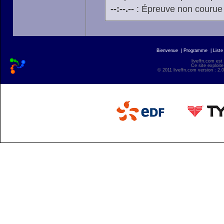
--:--.--
: Épreuve non courue
Bienvenue
|
Programme
|
Liste
liveffn.com est
Ce site exploite
© 2011 liveffn.com version : 2.