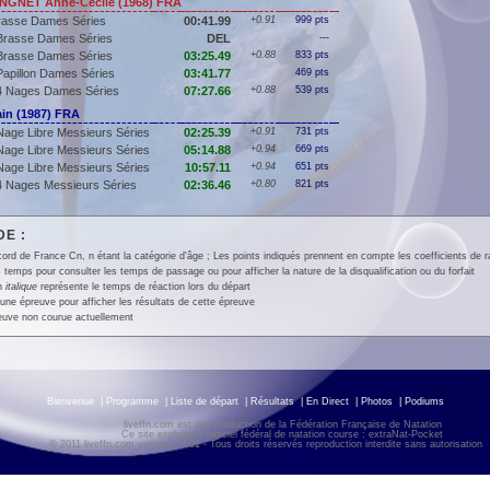
GNET Anne-Cecile (1968) FRA
rasse Dames Séries
00:41.99
+0.91
999 pts
Brasse Dames Séries
DEL
---
Brasse Dames Séries
03:25.49
+0.88
833 pts
Papillon Dames Séries
03:41.77
469 pts
4 Nages Dames Séries
07:27.66
+0.88
539 pts
n (1987) FRA
Nage Libre Messieurs Séries
02:25.39
+0.91
731 pts
Nage Libre Messieurs Séries
05:14.88
+0.94
669 pts
Nage Libre Messieurs Séries
10:57.11
+0.94
651 pts
4 Nages Messieurs Séries
02:36.46
+0.80
821 pts
E :
ord de France Cn, n étant la catégorie d'âge ; Les points indiqués prennent en compte les coefficients de 
 temps pour consulter les temps de passage ou pour afficher la nature de la disqualification ou du forfait
en
italique
représente le temps de réaction lors du départ
une épreuve pour afficher les résultats de cette épreuve
euve non courue actuellement
Bienvenue
|
Programme
|
Liste de départ
|
Résultats
|
En Direct
|
Photos
|
Podiums
liveffn.com est une production de la Fédération Française de Natation
Ce site exploite le logiciel fédéral de natation course : extraNat-Pocket
© 2011 liveffn.com version : 2.01 - Tous droits réservés reproduction interdite sans autorisatio