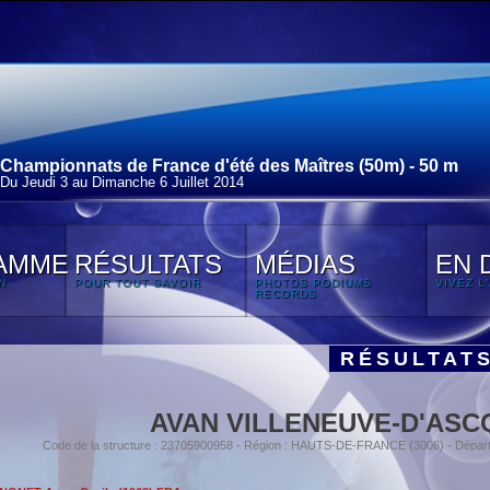
Championnats de France d'été des Maîtres (50m) - 50 m
Du Jeudi 3 au Dimanche 6 Juillet 2014
AMME
RÉSULTATS
MÉDIAS
EN 
N
POUR TOUT SAVOIR
PHOTOS PODIUMS
VIVEZ L
RECORDS
RÉSULTAT
AVAN VILLENEUVE-D'ASC
Code de la structure : 23705900958 - Région : HAUTS-DE-FRANCE (3006) - Dépar