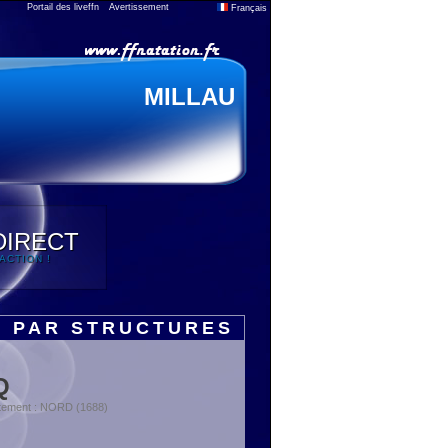
Portail des liveffn
Avertissement
Français
MILLAU
DIRECT
'ACTION !
S PAR STRUCTURES
Q
tement : NORD (1688)