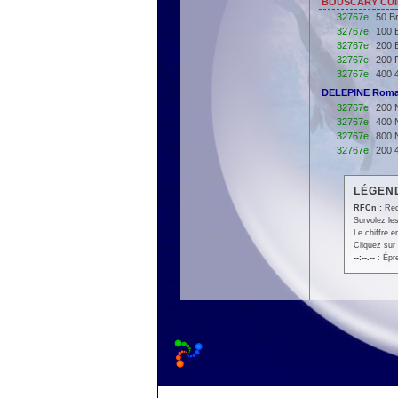
BOUSCARY CUIN
32767e
50 B
32767e
100 
32767e
200 
32767e
200 
32767e
400 
DELEPINE Romai
32767e
200 
32767e
400 
32767e
800 
32767e
200 
LÉGEND
RFCn :
Rec
Survolez les
Le chiffre 
Cliquez sur 
--:--.--
: Épr