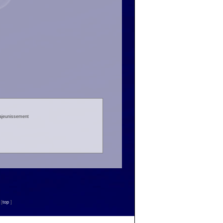
rajeunissement
n
[
top
]