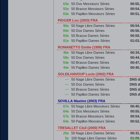
63e
50 Dos Messieurs Séries
00:55
55e
50 Brasse Messieurs Séries
00:54
63e
50 Papillon Messieurs Séries
00:51
PIOGER Lou (2003) FRA
96e
50 Nage Libre Dames Séries
00:54
84e
50 Dos Dames Séries
00:56
83e
50 Brasse Dames Séries
00:59
81e
50 Papillon Dames Séries
01:03
ROMANETTO Emilie (1999) FRA
46e
50 Nage Libre Dames Séries
00:34
58e
50 Dos Dames Séries
00:44
54e
50 Brasse Dames Séries
00:47
44e
50 Papillon Dames Séries
00:40
SOLEILHAVOUP Lucie (2002) FRA
---
50 Nage Libre Dames Séries
DNS d
---
50 Dos Dames Séries
DNS d
---
50 Brasse Dames Séries
DNS d
---
50 Papillon Dames Séries
DNS d
SOVILLA Maxime (2003) FRA
67e
50 Nage Libre Messieurs Séries
00:40
64e
50 Dos Messieurs Séries
00:55
57e
50 Brasse Messieurs Séries
00:54
64e
50 Papillon Messieurs Séries
00:52
TRESALLET Cloé (2000) FRA
20e
50 Nage Libre Dames Séries
00:31
5e
100 Nage Libre Dames Séries
01:09