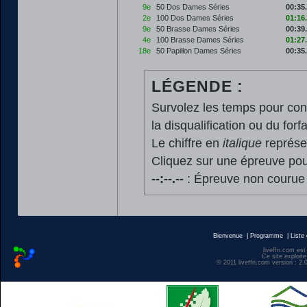
9e
50 Dos Dames Séries
00:35
2e
100 Dos Dames Séries
01:16
9e
50 Brasse Dames Séries
00:39
4e
100 Brasse Dames Séries
01:27
18e
50 Papillon Dames Séries
00:35
LÉGENDE :
Survolez les temps pour cons
la disqualification ou du forfa
Le chiffre en
italique
représen
Cliquez sur une épreuve pour
--:--.--
: Épreuve non courue
Bienvenue
|
Programme
|
Liste
liveffn.com est
Ce site exploite
© 2011 liveffn.com version : 2.