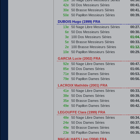
32e
50 Nage Libre Messieurs Séries
00:30
42e
50 Dos Messieurs Séries
00:41
30e
50 Brasse Messieurs Séries
00:41
50e
50 Papillon Messieurs Séries
00:39
DUBOIS Hugo (1999) FRA
13e
50 Nage Libre Messieurs Séries
00:27
6e
50 Dos Messieurs Séries
00:30
3e
100 Dos Messieurs Séries
01:04
5e
50 Brasse Messieurs Séries
00:33
2e
100 Brasse Messieurs Séries
01:12
10e
50 Papillon Messieurs Séries
00:29
GARCIA Lucie (2002) FRA
92e
50 Nage Libre Dames Séries
00:47
85e
50 Dos Dames Séries
01:00
71e
50 Brasse Dames Séries
00:53
79e
50 Papillon Dames Séries
00:56
LACROIX Mathilde (2001) FRA
41e
50 Nage Libre Dames Séries
00:33
38e
50 Dos Dames Séries
00:39
35e
50 Brasse Dames Séries
00:44
49e
50 Papillon Dames Séries
00:42
LEGOUFFE Clara (1999) FRA
48e
50 Nage Libre Dames Séries
00:34
24e
50 Dos Dames Séries
00:37
49e
50 Brasse Dames Séries
00:46
23e
50 Papillon Dames Séries
00:35
MAGALHAES Lise (2004) FRA