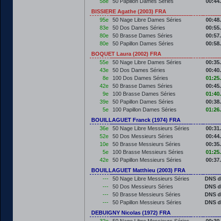
58e
50 Papillon Dames Séries
00:44
BISSIERE Agathe (2003) FRA
95e
50 Nage Libre Dames Séries
00:48
83e
50 Dos Dames Séries
00:55
80e
50 Brasse Dames Séries
00:57
80e
50 Papillon Dames Séries
00:58
BOQUET Laura (2002) FRA
55e
50 Nage Libre Dames Séries
00:35
43e
50 Dos Dames Séries
00:40
8e
100 Dos Dames Séries
01:25
42e
50 Brasse Dames Séries
00:45
9e
100 Brasse Dames Séries
01:40
39e
50 Papillon Dames Séries
00:38
5e
100 Papillon Dames Séries
01:26
BOUILLAGUET Franck (1974) FRA
36e
50 Nage Libre Messieurs Séries
00:31
52e
50 Dos Messieurs Séries
00:44
10e
50 Brasse Messieurs Séries
00:35
5e
100 Brasse Messieurs Séries
01:25
42e
50 Papillon Messieurs Séries
00:37
BOUILLAGUET Matthieu (2003) FRA
---
50 Nage Libre Messieurs Séries
DNS d
---
50 Dos Messieurs Séries
DNS d
---
50 Brasse Messieurs Séries
DNS d
---
50 Papillon Messieurs Séries
DNS d
DEBUIGNY Nicolas (1972) FRA