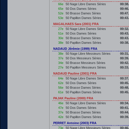
66e
50 Nage Libre Dames Séries
00:38
65e
50 Dos Dames Séries
00:46
52e
50 Brasse Dames Séries
00:47
53e
50 Papillon Dames Séries
00:43
MAGALHAES Sara (2001) FRA
27e
50 Nage Libre Dames Séries
00:32
51e
50 Dos Dames Séries
00:43
30e
50 Brasse Dames Séries
00:43
38e
50 Papillon Dames Séries
00:38
NADAUD Jérémie (1999) FRA
38e
50 Nage Libre Messieurs Séries
00:31
37e
50 Dos Messieurs Séries
00:39
34e
50 Brasse Messieurs Séries
00:42
27e
50 Papillon Messieurs Séries
00:33
NADAUD Pauline (2001) FRA
64e
50 Nage Libre Dames Séries
00:37
62e
50 Dos Dames Séries
00:45
56e
50 Brasse Dames Séries
00:48
61e
50 Papillon Dames Séries
00:45
PAJAK Pauline (2000) FRA
46e
50 Nage Libre Dames Séries
00:34
47e
50 Dos Dames Séries
00:41
37e
50 Brasse Dames Séries
00:44
42e
50 Papillon Dames Séries
00:39
PERRET Antoine (2003) FRA
73e
50 Nage Libre Messieurs Séries
00:46