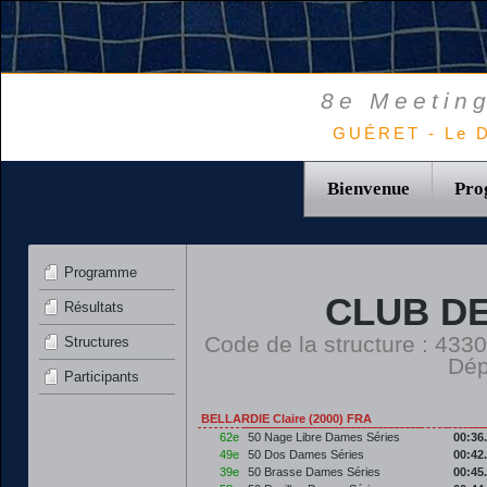
8e Meeting
GUÉRET - Le D
Bienvenue
Pro
Programme
CLUB D
Résultats
Code de la structure : 4
Structures
Dép
Participants
BELLARDIE Claire (2000) FRA
62e
50 Nage Libre Dames Séries
00:36
49e
50 Dos Dames Séries
00:42
39e
50 Brasse Dames Séries
00:45