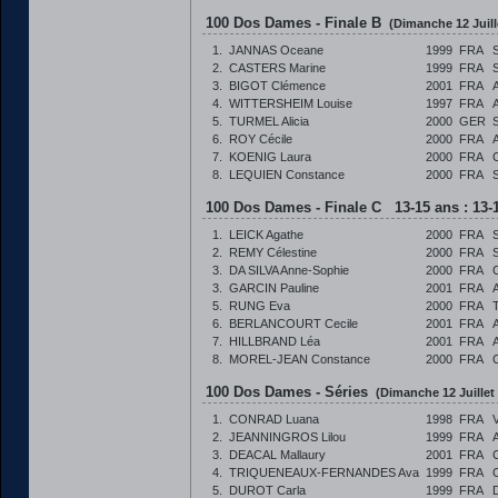
100 Dos Dames - Finale B
(Dimanche 12 Juill
1.
JANNAS Oceane
1999
FRA
2.
CASTERS Marine
1999
FRA
3.
BIGOT Clémence
2001
FRA
4.
WITTERSHEIM Louise
1997
FRA
5.
TURMEL Alicia
2000
GER
6.
ROY Cécile
2000
FRA
7.
KOENIG Laura
2000
FRA
8.
LEQUIEN Constance
2000
FRA
100 Dos Dames - Finale C 13-15 ans : 13-
1.
LEICK Agathe
2000
FRA
2.
REMY Célestine
2000
FRA
3.
DA SILVA Anne-Sophie
2000
FRA
3.
GARCIN Pauline
2001
FRA
5.
RUNG Eva
2000
FRA
6.
BERLANCOURT Cecile
2001
FRA
7.
HILLBRAND Léa
2001
FRA
8.
MOREL-JEAN Constance
2000
FRA
100 Dos Dames - Séries
(Dimanche 12 Juillet
1.
CONRAD Luana
1998
FRA
2.
JEANNINGROS Lilou
1999
FRA
3.
DEACAL Mallaury
2001
FRA
4.
TRIQUENEAUX-FERNANDES Ava
1999
FRA
5.
DUROT Carla
1999
FRA