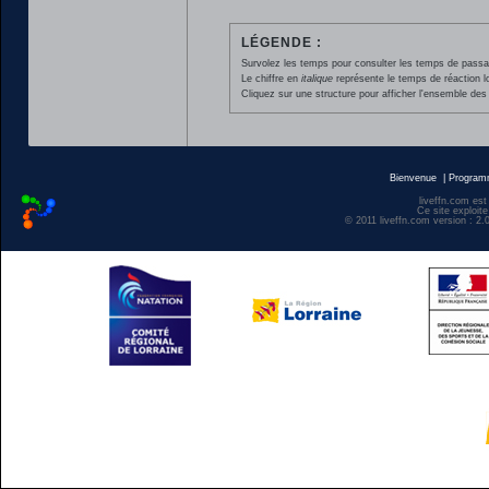
LÉGENDE :
Survolez les temps pour consulter les temps de passage 
Le chiffre en
italique
représente le temps de réaction l
Cliquez sur une structure pour afficher l'ensemble des 
Bienvenue
|
Progra
liveffn.com est
Ce site exploite
© 2011 liveffn.com version : 2.