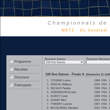
Championnats de 
METZ - Du Vendredi 
Épreuves Dames
Épreuves Messieur
Programme
Résultats
100 Dos Dames - Finale A
(Dimanche 12 Juill
Structures
1.
CONRAD Luana
1998
FRA
2.
DEACAL Mallaury
2001
FRA
Participants
3.
PACAUD Pauline
1993
FRA
4.
JEANNINGROS Lilou
1999
FRA
5.
DUROT Carla
1999
FRA
6.
DUWAT Alice
2001
FRA
7.
THIERRY Laurine
1997
FRA
8.
BOUQUEREL Blandine
2001
FRA