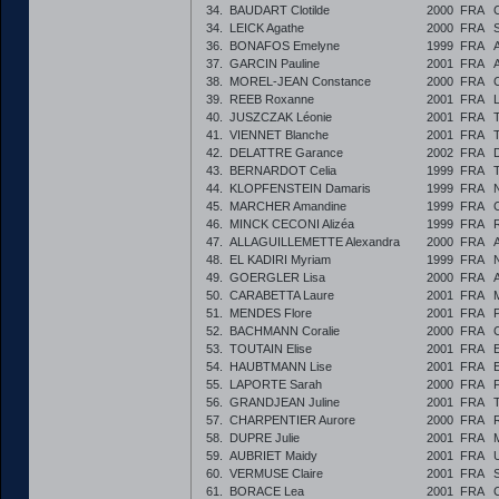
34.
BAUDART Clotilde
2000
FRA
34.
LEICK Agathe
2000
FRA
36.
BONAFOS Emelyne
1999
FRA
37.
GARCIN Pauline
2001
FRA
38.
MOREL-JEAN Constance
2000
FRA
39.
REEB Roxanne
2001
FRA
40.
JUSZCZAK Léonie
2001
FRA
41.
VIENNET Blanche
2001
FRA
42.
DELATTRE Garance
2002
FRA
43.
BERNARDOT Celia
1999
FRA
44.
KLOPFENSTEIN Damaris
1999
FRA
45.
MARCHER Amandine
1999
FRA
46.
MINCK CECONI Alizéa
1999
FRA
47.
ALLAGUILLEMETTE Alexandra
2000
FRA
48.
EL KADIRI Myriam
1999
FRA
49.
GOERGLER Lisa
2000
FRA
50.
CARABETTA Laure
2001
FRA
51.
MENDES Flore
2001
FRA
52.
BACHMANN Coralie
2000
FRA
53.
TOUTAIN Elise
2001
FRA
54.
HAUBTMANN Lise
2001
FRA
55.
LAPORTE Sarah
2000
FRA
56.
GRANDJEAN Juline
2001
FRA
57.
CHARPENTIER Aurore
2000
FRA
58.
DUPRE Julie
2001
FRA
59.
AUBRIET Maidy
2001
FRA
60.
VERMUSE Claire
2001
FRA
61.
BORACE Lea
2001
FRA