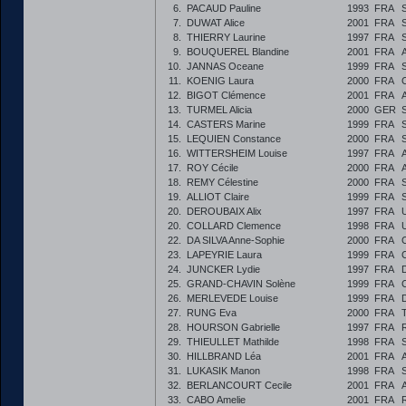
6.
PACAUD Pauline
1993
FRA
7.
DUWAT Alice
2001
FRA
8.
THIERRY Laurine
1997
FRA
9.
BOUQUEREL Blandine
2001
FRA
10.
JANNAS Oceane
1999
FRA
11.
KOENIG Laura
2000
FRA
12.
BIGOT Clémence
2001
FRA
13.
TURMEL Alicia
2000
GER
14.
CASTERS Marine
1999
FRA
15.
LEQUIEN Constance
2000
FRA
16.
WITTERSHEIM Louise
1997
FRA
17.
ROY Cécile
2000
FRA
18.
REMY Célestine
2000
FRA
19.
ALLIOT Claire
1999
FRA
20.
DEROUBAIX Alix
1997
FRA
20.
COLLARD Clemence
1998
FRA
22.
DA SILVA Anne-Sophie
2000
FRA
23.
LAPEYRIE Laura
1999
FRA
24.
JUNCKER Lydie
1997
FRA
25.
GRAND-CHAVIN Solène
1999
FRA
26.
MERLEVEDE Louise
1999
FRA
27.
RUNG Eva
2000
FRA
28.
HOURSON Gabrielle
1997
FRA
29.
THIEULLET Mathilde
1998
FRA
30.
HILLBRAND Léa
2001
FRA
31.
LUKASIK Manon
1998
FRA
32.
BERLANCOURT Cecile
2001
FRA
33.
CABO Amelie
2001
FRA