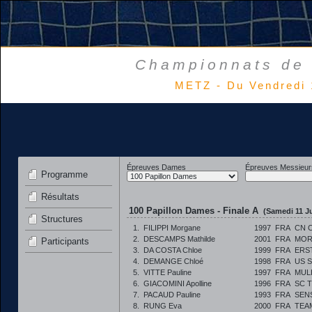
Championnats de 
METZ - Du Vendredi 
Épreuves Dames
Épreuves Messieur
Programme
Résultats
100 Papillon Dames - Finale A
(Samedi 11 Ju
Structures
1.
FILIPPI Morgane
1997
FRA
CN 
2.
DESCAMPS Mathilde
2001
FRA
MOR
Participants
3.
DA COSTA Chloe
1999
FRA
ERS
4.
DEMANGE Chloé
1998
FRA
US 
5.
VITTE Pauline
1997
FRA
MUL
6.
GIACOMINI Apolline
1996
FRA
SC 
7.
PACAUD Pauline
1993
FRA
SEN
8.
RUNG Eva
2000
FRA
TEA