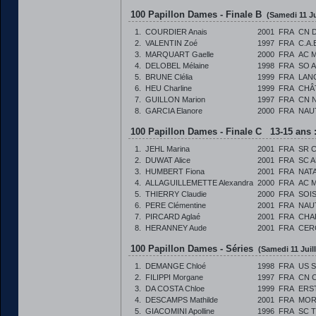
100 Papillon Dames - Finale B
(Samedi 11 Ju
1.
COURDIER Anais
2001
FRA
CN 
2.
VALENTIN Zoé
1997
FRA
C.A.
3.
MARQUART Gaelle
2000
FRA
AC 
4.
DELOBEL Mélaine
1998
FRA
SO 
5.
BRUNE Clélia
1999
FRA
LAN
6.
HEU Charline
1999
FRA
CHÂ
7.
GUILLON Marion
1997
FRA
CN 
8.
GARCIA Elanore
2000
FRA
NAU
100 Papillon Dames - Finale C 13-15 ans 
1.
JEHL Marina
2001
FRA
SR 
2.
DUWAT Alice
2001
FRA
SC 
3.
HUMBERT Fiona
2001
FRA
NAT
4.
ALLAGUILLEMETTE Alexandra
2000
FRA
AC 
5.
THIERRY Claudie
2000
FRA
SOI
6.
PERE Clémentine
2001
FRA
NAU
7.
PIRCARD Aglaé
2001
FRA
CHA
8.
HERANNEY Aude
2001
FRA
CER
100 Papillon Dames - Séries
(Samedi 11 Juill
1.
DEMANGE Chloé
1998
FRA
US 
2.
FILIPPI Morgane
1997
FRA
CN 
3.
DA COSTA Chloe
1999
FRA
ERS
4.
DESCAMPS Mathilde
2001
FRA
MOR
5.
GIACOMINI Apolline
1996
FRA
SC 