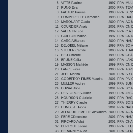
6.
VITTE Pauline
1997
FRA
MUL
7.
RUNG Eva
2000
FRA
TEA
8.
PACAUD Pauline
1993
FRA
SEN
9.
POMMERETTE Clemence
1998
FRA
DAU
10.
MARQUART Gaelle
2000
FRA
AC 
11.
COURDIER Anais
2001
FRA
CN 
12.
VALENTIN Zoé
1997
FRA
C.A.
13.
GUILLON Marion
1997
FRA
CN 
14.
GARCIA Elanore
2000
FRA
NAU
15.
DELOBEL Mélaine
1998
FRA
SO 
16.
STUDER Camille
2000
FRA
THA
17.
HEU Charline
1999
FRA
CHÂ
18.
BRUNE Clélia
1999
FRA
LAN
19.
MASSON Mathilde
1999
FRA
CN 
20.
LANCE Flora
1998
FRA
ASP
21.
JEHL Marina
2001
FRA
SR 
22.
GODEFROY-FIMES Maurine
2001
FRA
P.V 
23.
MULLER Audrey
1999
FRA
SUN
24.
DUWAT Alice
2001
FRA
SC 
25.
DESFORGES Judith
1999
FRA
JN 
26.
HOURSON Gabrielle
1997
FRA
RAC
27.
THIERRY Claudie
2000
FRA
SOI
28.
HUMBERT Fiona
2001
FRA
NAT
29.
ALLAGUILLEMETTE Alexandra
2000
FRA
AC 
30.
PERE Clémentine
2001
FRA
NAU
31.
PIRCARD Aglaé
2001
FRA
CHA
32.
BERTOUT Leonie
1998
FRA
LILL
33.
HERANNEY Aude
2001
FRA
CER