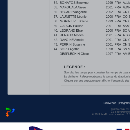
34.
BONAFOS Emelyne
1999
FRA
ALL
35.
MAKOUALA Alizee
2001
FRA
AVA
36.
BECAR Evangeline
2002
FRA
CN 
37.
LAUNETTE Léonie
2000
FRA
CO S
38.
MORINIERE Solène
1999
FRA
CN 
39.
GARCIN Pauline
2001
FRA
ASA
40.
LEGRAND Elise
2000
FRA
SC 
41.
RENAUD Maëva
2001
FRA
A.S
42.
DAVOINE Amelie
2001
FRA
CN 
43.
PERRIN Susanne
2001
FRA
CN 
44.
SORU Agathe
1998
FRA
SN 
---
DESPLECHIN Chloe
1997
FRA
AMI
LÉGENDE :
Survolez les temps pour consulter les temps de passage 
Le chiffre en
italique
représente le temps de réaction l
Cliquez sur une structure pour afficher l'ensemble des 
Bienvenue
|
Progra
liveffn.com est
Ce site exploite
© 2011 liveffn.com version : 2.