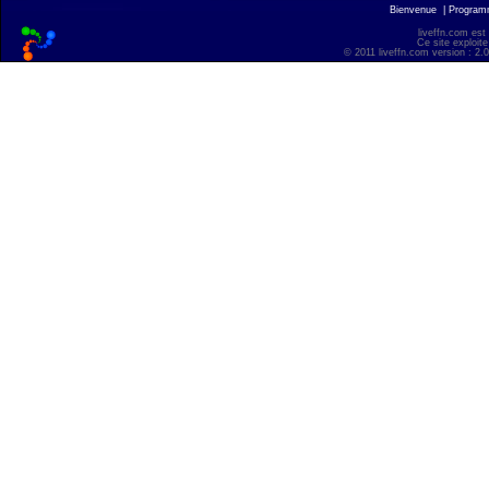
Bienvenue
|
Progra
liveffn.com est
Ce site exploite
© 2011 liveffn.com version : 2.