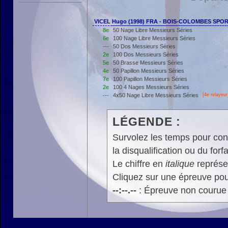
VICEL Hugo (1998) FRA - BOIS-COLOMBES SPO
8e
50 Nage Libre Messieurs Séries
6e
100 Nage Libre Messieurs Séries
---
50 Dos Messieurs Séries
2e
100 Dos Messieurs Séries
5e
50 Brasse Messieurs Séries
4e
50 Papillon Messieurs Séries
7e
100 Papillon Messieurs Séries
2e
100 4 Nages Messieurs Séries
---
4x50 Nage Libre Messieurs Séries
[4e relayeur
LÉGENDE :
Survolez les temps pour cons
la disqualification ou du forfa
Le chiffre en
italique
représen
Cliquez sur une épreuve pour
--:--.--
: Épreuve non courue