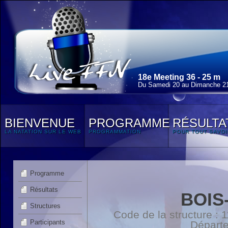
18e Meeting 36 - 25 m
Du Samedi 20 au Dimanche 21
BIENVENUE
PROGRAMME
RÉSULTA
LA NATATION SUR LE WEB
PROGRAMMATION
POUR TOUT SAVOI
Programme
Résultats
BOIS
Structures
Code de la structure :
Participants
Départ