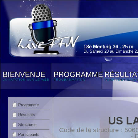
18e Meeting 36 - 25 m
Du Samedi 20 au Dimanche 21
BIENVENUE
PROGRAMME
RÉSULTA
LA NATATION SUR LE WEB
PROGRAMMATION
POUR TOUT SAVOI
Programme
Résultats
US L
Structures
Code de la structure : 5
Participants
- 