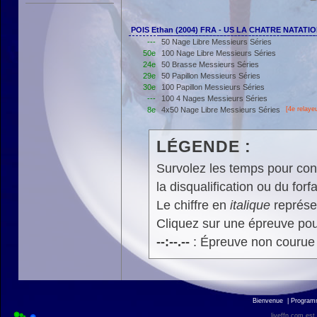
POIS Ethan (2004) FRA - US LA CHATRE NATATI
---
50 Nage Libre Messieurs Séries
50e
100 Nage Libre Messieurs Séries
24e
50 Brasse Messieurs Séries
29e
50 Papillon Messieurs Séries
30e
100 Papillon Messieurs Séries
---
100 4 Nages Messieurs Séries
8e
4x50 Nage Libre Messieurs Séries
[4e relayeu
LÉGENDE :
Survolez les temps pour cons
la disqualification ou du forfa
Le chiffre en
italique
représen
Cliquez sur une épreuve pour
--:--.--
: Épreuve non courue
Bienvenue
|
Progra
liveffn.com est