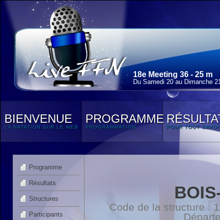
18e Meeting 36 - 25 m
Du Samedi 20 au Dimanche 21
BIENVENUE
PROGRAMME
RÉSULTA
LA NATATION SUR LE WEB
PROGRAMMATION
POUR TOUT SAVOI
Programme
Résultats
BOIS
Structures
Code de la structure :
Participants
Départ