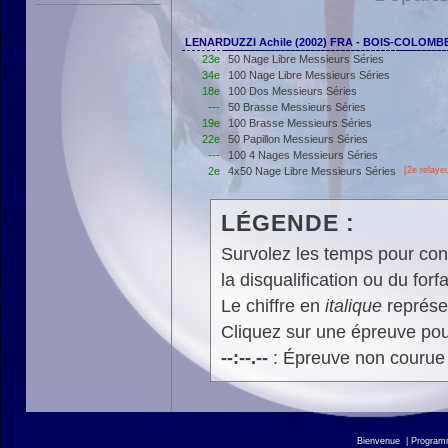
LENARDUZZI Achile (2002) FRA - BOIS-COLOM
23e
50 Nage Libre Messieurs Séries
34e
100 Nage Libre Messieurs Séries
18e
100 Dos Messieurs Séries
---
50 Brasse Messieurs Séries
19e
100 Brasse Messieurs Séries
22e
50 Papillon Messieurs Séries
---
100 4 Nages Messieurs Séries
2e
4x50 Nage Libre Messieurs Séries
[2e relayeu
LÉGENDE :
Survolez les temps pour cons
la disqualification ou du forfa
Le chiffre en
italique
représen
Cliquez sur une épreuve pour
--:--.--
: Épreuve non courue
Bienvenue
|
Progra