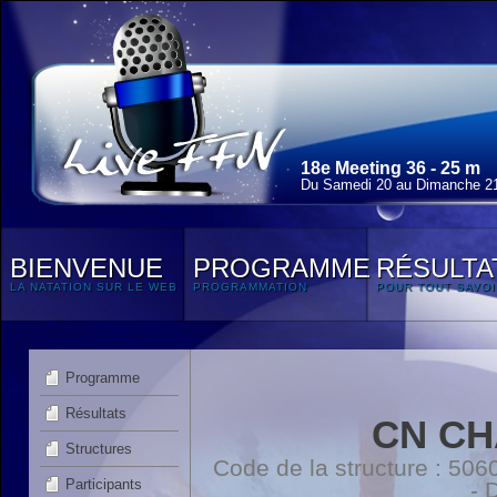
18e Meeting 36 - 25 m
Du Samedi 20 au Dimanche 21
BIENVENUE
PROGRAMME
RÉSULTA
LA NATATION SUR LE WEB
PROGRAMMATION
POUR TOUT SAVOI
Programme
Résultats
CN CH
Structures
Code de la structure : 5
Participants
- 