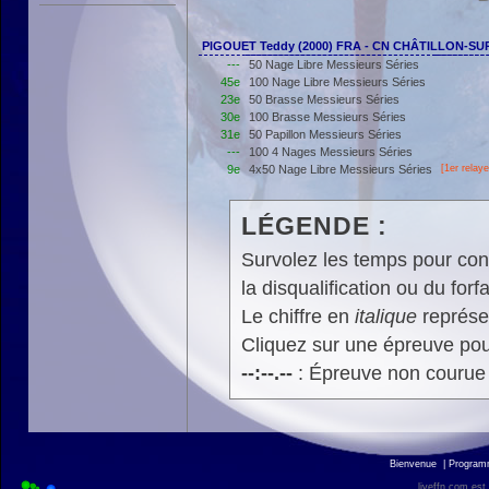
PIGOUET Teddy (2000) FRA - CN CHÂTILLON-SU
---
50 Nage Libre Messieurs Séries
45e
100 Nage Libre Messieurs Séries
23e
50 Brasse Messieurs Séries
30e
100 Brasse Messieurs Séries
31e
50 Papillon Messieurs Séries
---
100 4 Nages Messieurs Séries
9e
4x50 Nage Libre Messieurs Séries
[
1er
relaye
LÉGENDE :
Survolez les temps pour cons
la disqualification ou du forfa
Le chiffre en
italique
représen
Cliquez sur une épreuve pour
--:--.--
: Épreuve non courue
Bienvenue
|
Progra
liveffn.com est