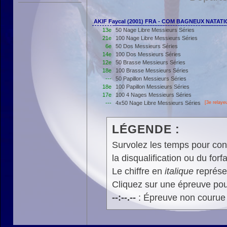
AKIF Faycal (2001) FRA - COM BAGNEUX NATAT
13e
50 Nage Libre Messieurs Séries
21e
100 Nage Libre Messieurs Séries
6e
50 Dos Messieurs Séries
14e
100 Dos Messieurs Séries
12e
50 Brasse Messieurs Séries
18e
100 Brasse Messieurs Séries
---
50 Papillon Messieurs Séries
18e
100 Papillon Messieurs Séries
17e
100 4 Nages Messieurs Séries
---
4x50 Nage Libre Messieurs Séries
[3e relayeu
LÉGENDE :
Survolez les temps pour cons
la disqualification ou du forfa
Le chiffre en
italique
représen
Cliquez sur une épreuve pour
--:--.--
: Épreuve non courue