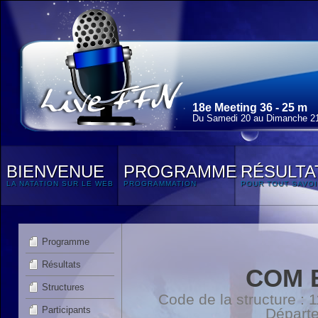
18e Meeting 36 - 25 m
Du Samedi 20 au Dimanche 21
BIENVENUE
PROGRAMME
RÉSULTA
LA NATATION SUR LE WEB
PROGRAMMATION
POUR TOUT SAVOI
Programme
Résultats
COM 
Structures
Code de la structure :
Participants
Départ