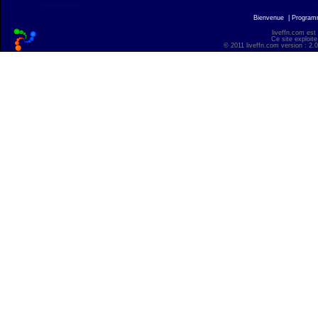
Bienvenue
|
Progra
liveffn.com est
Ce site exploite
© 2011 liveffn.com version : 2.