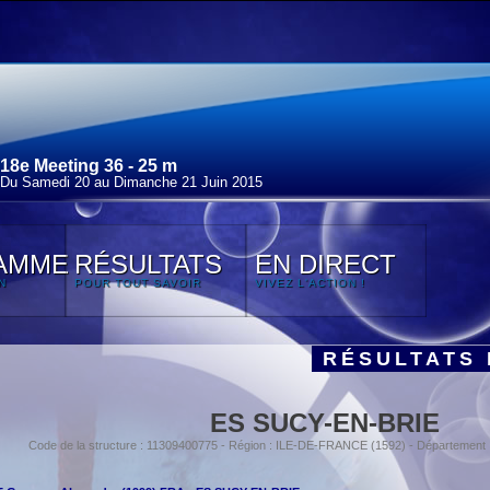
18e Meeting 36 - 25 m
Du Samedi 20 au Dimanche 21 Juin 2015
AMME
RÉSULTATS
EN DIRECT
N
POUR TOUT SAVOIR
VIVEZ L'ACTION !
RÉSULTATS 
ES SUCY-EN-BRIE
Code de la structure : 11309400775 - Région : ILE-DE-FRANCE (1592) - Départemen