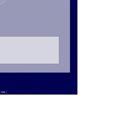
n
[
top
]