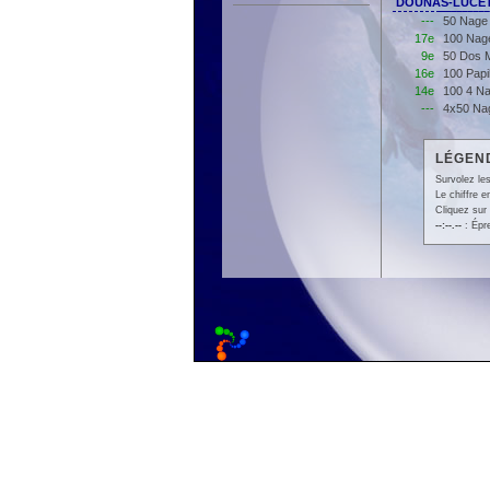
DOUNAS-LUCET G
---
50 Nage 
17e
100 Nage
9e
50 Dos M
16e
100 Papi
14e
100 4 Na
---
4x50 Nag
LÉGEND
Survolez les
Le chiffre 
Cliquez sur 
--:--.--
: Épr