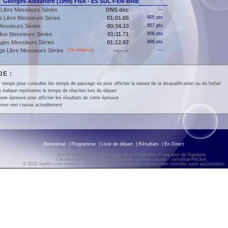
eorges-Alexandre (1999) FRA - ES SUCY-EN-BRIE
Libre Messieurs Séries
DNS dec
---
 Libre Messieurs Séries
01:01.65
905 pts
essieurs Séries
00:34.10
857 pts
llon Messieurs Séries
01:11.71
809 pts
ges Messieurs Séries
01:12.87
866 pts
e Libre Messieurs Séries
[3e relayeur]
--:--.--
---
E :
 temps pour consulter les temps de passage ou pour afficher la nature de la disqualification ou du forfait
en
italique
représente le temps de réaction lors du départ
une épreuve pour afficher les résultats de cette épreuve
euve non courue actuellement
Bienvenue
|
Programme
|
Liste de départ
|
Résultats
|
En Direct
liveffn.com est une production de la Fédération Française de Natation
Ce site exploite le logiciel fédéral de natation course : extraNat-Pocket
© 2011 liveffn.com version : 2.01 - Tous droits réservés reproduction interdite sans autorisatio