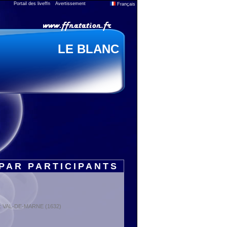
Portail des liveffn
Avertissement
Français
LE BLANC
PAR PARTICIPANTS
t : VAL-DE-MARNE (1632)