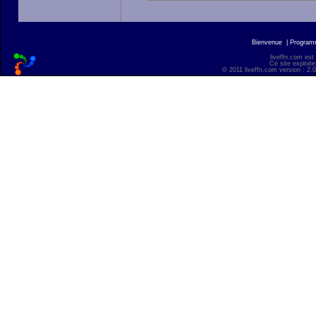
Bienvenue
|
Progra
liveffn.com est
Ce site exploite
© 2011 liveffn.com version : 2.