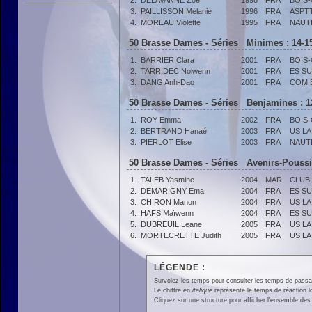
2.
DELAVANNE Zoé
1998
FRA
BOIS
3.
PAILLISSON Mélanie
1996
FRA
ASPT
4.
MOREAU Violette
1995
FRA
NAUT
50 Brasse Dames - Séries Minimes : 14-1
1.
BARRIER Clara
2001
FRA
BOIS
2.
TARRIDEC Nolwenn
2001
FRA
ES SU
3.
DANG Anh-Dao
2001
FRA
COM 
50 Brasse Dames - Séries Benjamines : 1
1.
ROY Emma
2002
FRA
BOIS
2.
BERTRAND Hanaé
2003
FRA
US LA
3.
PIERLOT Elise
2003
FRA
NAUT
50 Brasse Dames - Séries Avenirs-Poussi
1.
TALEB Yasmine
2004
MAR
CLUB
2.
DEMARIGNY Ema
2004
FRA
ES SU
3.
CHIRON Manon
2004
FRA
US LA
4.
HAFS Maïwenn
2004
FRA
ES SU
5.
DUBREUIL Leane
2005
FRA
US LA
6.
MORTECRETTE Judith
2005
FRA
US LA
LÉGENDE :
Survolez les temps pour consulter les temps de passage 
Le chiffre en
italique
représente le temps de réaction l
Cliquez sur une structure pour afficher l'ensemble des 