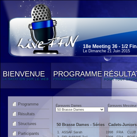
18e Meeting 36 - 1/2 Fin
Le Dimanche 21 Juin 2015
BIENVENUE
PROGRAMME
RÉSULTA
LA NATATION SUR LE WEB
PROGRAMMATION
POUR TOUT SAVOI
Programme
Épreuves Dames
Épreuves Messieur
Résultats
Structures
50 Brasse Dames - Séries Cadets-Juniors-
1.
ASSAF Sarah
1998
FRA
CLUB
Participants