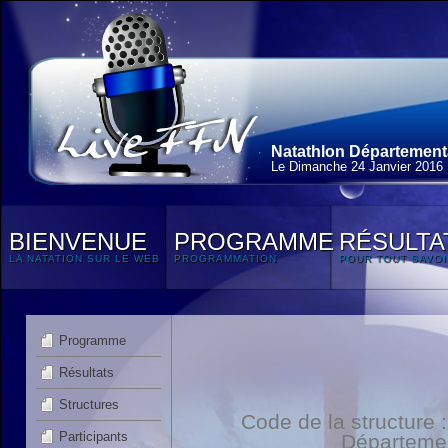
Natathlon Départementa
Le Dimanche 24 Janvier 2016
BIENVENUE
PROGRAMME
RÉSULTA
LA NATATION SUR LE WEB
PROGRAMMATION
POUR TOUT SAVOI
Programme
Résultats
Structures
Code de la structure
Participants
Départeme