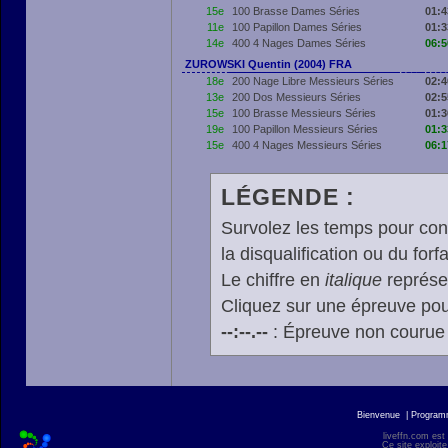
15e
100 Brasse Dames Séries
01:4
11e
100 Papillon Dames Séries
01:3
14e
400 4 Nages Dames Séries
06:5
ZUROWSKI Quentin (2004) FRA
18e
200 Nage Libre Messieurs Séries
02:4
13e
200 Dos Messieurs Séries
02:5
15e
100 Brasse Messieurs Séries
01:3
19e
100 Papillon Messieurs Séries
01:3
15e
400 4 Nages Messieurs Séries
06:1
LÉGENDE :
Survolez les temps pour cons
la disqualification ou du forfa
Le chiffre en
italique
représen
Cliquez sur une épreuve pour
--:--.--
: Épreuve non courue
Bienvenue
|
Progra
liveffn.com est
Ce site exploite