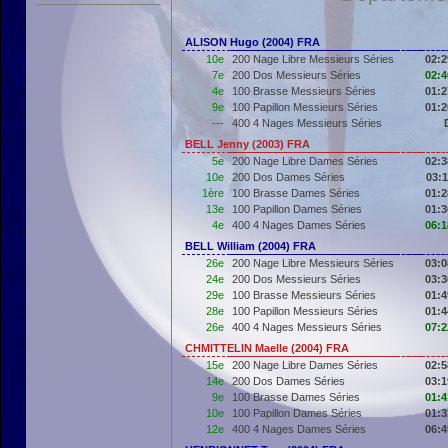
ALISON Hugo (2004) FRA
10e
200 Nage Libre Messieurs Séries
02:2
7e
200 Dos Messieurs Séries
02:4
4e
100 Brasse Messieurs Séries
01:2
9e
100 Papillon Messieurs Séries
01:2
---
400 4 Nages Messieurs Séries
BELL Jenny (2003) FRA
5e
200 Nage Libre Dames Séries
02:3
10e
200 Dos Dames Séries
03:1
1ère
100 Brasse Dames Séries
01:2
13e
100 Papillon Dames Séries
01:3
4e
400 4 Nages Dames Séries
06:1
BELL William (2004) FRA
26e
200 Nage Libre Messieurs Séries
03:0
24e
200 Dos Messieurs Séries
03:3
29e
100 Brasse Messieurs Séries
01:4
28e
100 Papillon Messieurs Séries
01:4
26e
400 4 Nages Messieurs Séries
07:2
CHMITTELIN Maelle (2004) FRA
15e
200 Nage Libre Dames Séries
02:5
14e
200 Dos Dames Séries
03:1
9e
100 Brasse Dames Séries
01:4
10e
100 Papillon Dames Séries
01:3
12e
400 4 Nages Dames Séries
06:4