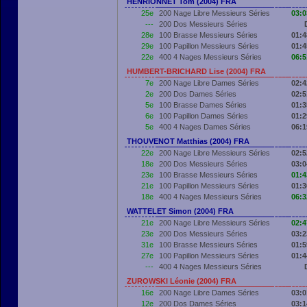
HENRIONNET Tom (2004) FRA
25e
200 Nage Libre Messieurs Séries
03:0
---
200 Dos Messieurs Séries
28e
100 Brasse Messieurs Séries
01:4
29e
100 Papillon Messieurs Séries
01:4
22e
400 4 Nages Messieurs Séries
06:5
HUMBERT-BRICHARD Lise (2004) FRA
7e
200 Nage Libre Dames Séries
02:4
2e
200 Dos Dames Séries
02:5
5e
100 Brasse Dames Séries
01:3
6e
100 Papillon Dames Séries
01:2
5e
400 4 Nages Dames Séries
06:1
THOUVENOT Matthias (2004) FRA
22e
200 Nage Libre Messieurs Séries
02:5
18e
200 Dos Messieurs Séries
03:0
23e
100 Brasse Messieurs Séries
01:4
21e
100 Papillon Messieurs Séries
01:3
18e
400 4 Nages Messieurs Séries
06:3
WATTELET Simon (2004) FRA
21e
200 Nage Libre Messieurs Séries
02:4
23e
200 Dos Messieurs Séries
03:2
31e
100 Brasse Messieurs Séries
01:5
27e
100 Papillon Messieurs Séries
01:4
---
400 4 Nages Messieurs Séries
ZUROWSKI Léonie (2004) FRA
16e
200 Nage Libre Dames Séries
03:0
12e
200 Dos Dames Séries
03:1