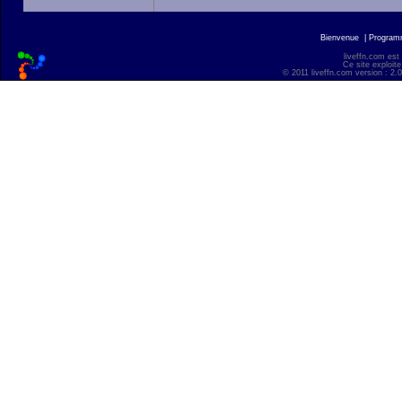
Bienvenue
|
Progra
liveffn.com est
Ce site exploite
© 2011 liveffn.com version : 2.