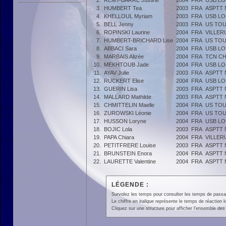
2.
REMY-BARRE Justine
2004
FRA
USB L
3.
HUMBERT Tea
2003
FRA
ASPTT
4.
KHELLOUL Myriam
2003
FRA
USB L
5.
BELL Jenny
2003
FRA
US TO
6.
ROPINSKI Laurine
2004
FRA
VILLER
7.
HUMBERT-BRICHARD Lise
2004
FRA
US TO
8.
ABBACI Sara
2004
FRA
USB L
9.
MARBAIS Alizée
2004
FRA
TCN C
10.
MEKHTOUB Jade
2004
FRA
USB L
11.
AYAV Julie
2003
FRA
ASPTT
12.
RUCKERT Elise
2004
FRA
USB L
13.
GUERIN Lisa
2003
FRA
ASPTT
14.
MALLARD Mathilde
2003
FRA
ASPTT
15.
CHMITTELIN Maelle
2004
FRA
US TO
16.
ZUROWSKI Léonie
2004
FRA
US TO
17.
HUSSON Loryne
2004
FRA
USB L
18.
BOJIC Lola
2003
FRA
ASPTT
19.
PAPA Chiara
2004
FRA
VILLER
20.
PETITFRERE Louise
2003
FRA
ASPTT
21.
BRUNSTEIN Enora
2004
FRA
ASPTT
22.
LAURETTE Valentine
2004
FRA
ASPTT
LÉGENDE :
Survolez les temps pour consulter les temps de passage 
Le chiffre en
italique
représente le temps de réaction l
Cliquez sur une structure pour afficher l'ensemble des 