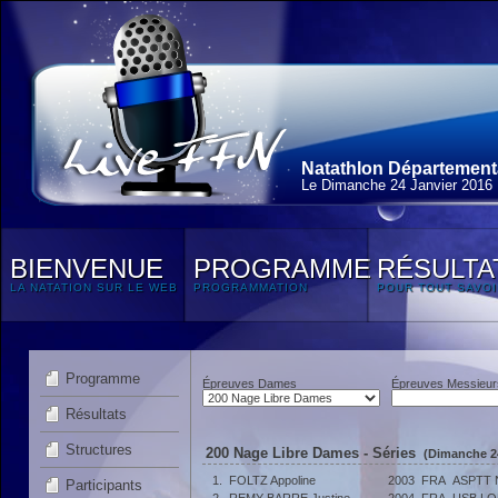
Natathlon Départementa
Le Dimanche 24 Janvier 2016
BIENVENUE
PROGRAMME
RÉSULTA
LA NATATION SUR LE WEB
PROGRAMMATION
POUR TOUT SAVOI
Programme
Épreuves Dames
Épreuves Messieur
Résultats
Structures
200 Nage Libre Dames - Séries
(Dimanche 24
1.
FOLTZ Appoline
2003
FRA
ASPTT
Participants