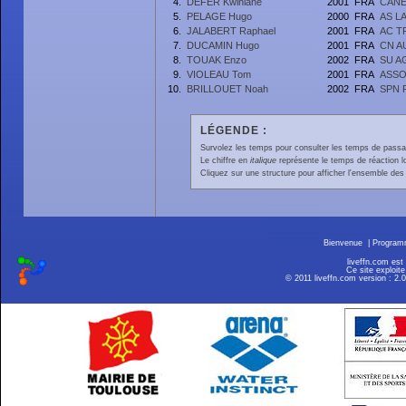
4.
DEFER Kwinlane
2001
FRA
CANE
5.
PELAGE Hugo
2000
FRA
AS L
6.
JALABERT Raphael
2001
FRA
AC T
7.
DUCAMIN Hugo
2001
FRA
CN A
8.
TOUAK Enzo
2002
FRA
SU A
9.
VIOLEAU Tom
2001
FRA
ASSO
10.
BRILLOUET Noah
2002
FRA
SPN 
LÉGENDE :
Survolez les temps pour consulter les temps de passage 
Le chiffre en
italique
représente le temps de réaction l
Cliquez sur une structure pour afficher l'ensemble des 
Bienvenue
|
Progra
liveffn.com est
Ce site exploite
© 2011 liveffn.com version : 2.