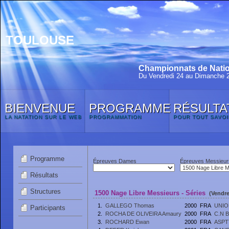
TOULOUSE
Championnats de Natio
Du Vendredi 24 au Dimanche 
BIENVENUE
PROGRAMME
RÉSULTA
LA NATATION SUR LE WEB
PROGRAMMATION
POUR TOUT SAVOI
Programme
Épreuves Dames
Épreuves Messieur
Résultats
Structures
1500 Nage Libre Messieurs - Séries
(Vendre
1.
GALLEGO Thomas
2000
FRA
UNIO
Participants
2.
ROCHA DE OLIVEIRA Amaury
2000
FRA
C.N 
3.
ROCHARD Ewan
2000
FRA
ASPT