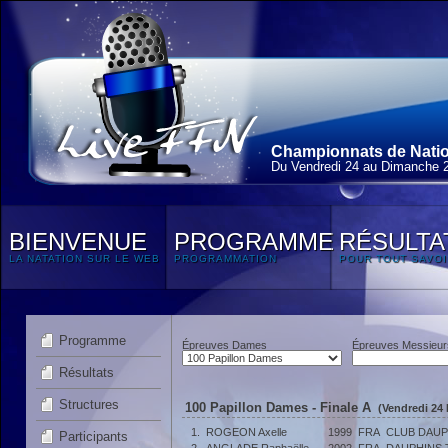
Championnats de Natio
Du Vendredi 24 au Dimanche 
BIENVENUE
PROGRAMME
RÉSULTA
LA NATATION SUR LE WEB
PROGRAMMATION
POUR TOUT SAVOI
Programme
Épreuves Dames
Épreuves Messieur
Résultats
Structures
100 Papillon Dames - Finale A
(Vendredi 24 
1.
ROGEON Axelle
1999
FRA
CLUB DAU
Participants