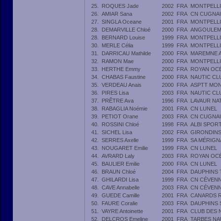
25.
ROQUES Jade
2002
FRA
MONTPELLI
26.
AMIAR Sana
2002
FRA
CN CUGNA
27.
SINGLA Oceane
2001
FRA
MONTPELLI
28.
DEMARVILLE Chloé
2000
FRA
ANGOULEM
28.
BERNARD Louise
1999
FRA
MONTPELLI
30.
MERLE Célia
1999
FRA
MONTPELLI
31.
DARRICAU Mathilde
2000
FRA
MAREMNE 
32.
RAMON Mae
2000
FRA
MONTPELLI
33.
HERTHE Emmy
2002
FRA
ROYAN OCÉ
34.
CHABAS Faustine
2000
FRA
NAUTIC CL
35.
VERDEAU Anais
2000
FRA
ASPTT MON
36.
PIRES Lisa
2003
FRA
NAUTIC CL
37.
PRÊTRE Ava
1996
FRA
LAVAUR NA
38.
RABAGLIA Noémie
2001
FRA
CN LUNEL
39.
PETIOT Orane
2003
FRA
CN CUGNA
40.
ROSSINI Chloé
1998
FRA
ALBI SPOR
41.
SICHEL Lisa
2002
FRA
GIRONDIN
42.
SERRES Axelle
1999
FRA
SA MÉRIGN
43.
NOUGARET Emilie
1999
FRA
CN LUNEL
44.
AVRARD Laly
2003
FRA
ROYAN OCÉ
45.
BAULIER Emilie
2000
FRA
CN LUNEL
46.
BRAUN Chloé
2004
FRA
DAUPHINS
47.
GHILARDI Lisa
1999
FRA
CN CÉVENN
48.
CAVE Annabelle
2003
FRA
CN CÉVENN
49.
GUEDE Camille
2001
FRA
CANARDS 
50.
FAURE Coralie
2003
FRA
DAUPHINS 
51.
VAYRE Antoinette
2001
FRA
CLUB DES 
52.
DELCROS Emeline
2001
FRA
TARBES NA