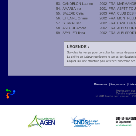
53.
CANDELON Laurine
2002
FRA
MARMANDE
54.
AMARI Anna
2001
FRA
ASPTT TO
55.
SALERE Celia
2003
FRA
CLUB DES 
56.
ETIENNE Oriane
2002
FRA
MONTPELLI
57.
SERNA Elisa
2002
FRA
CANET 66 
58.
ASTOUL Amelia
2002
FRA
ALBI SPOR
59.
SEYLLER Ilona
2002
FRA
ALBI SPOR
LÉGENDE :
Survolez les temps pour consulter les temps de passage 
Le chiffre en
italique
représente le temps de réaction l
Cliquez sur une structure pour afficher l'ensemble des 
Bienvenue
|
Programme
|
Liste
liveffn.com est
Ce site exploite
© 2011 liveffn.com version : 2.