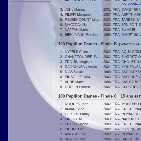
2.
ANGLADE Raphaëlle
2002
FRA
DAUPHINS
CEx - OCCITANI
3.
JEHL Marina
2001
FRA
CANET 66 
4.
FILIPPI Morgane
1997
FRA
ASPTT MON
5.
RESSENCOURT Lilou
2003
FRA
TARBES NA
6.
MAYOT Axelle
2002
FRA
SPN POITI
7.
NAFFAH Marie
2000
FRA
SU AGEN
8.
BIEHLMANN Emeline
1998
FRA
CANET 66 
100 Papillon Dames - Finale B
(Vendredi 24 
1.
NYPELS Chloé
2000
FRA
AQUA GRIM
2.
CHAUFFOURIER Eva
2002
FRA
BIARRITZ 
3.
FROUIN Meghan
2001
FRA
CHOLET NA
4.
RAGONNEAU Axelle
2001
FRA
MONTAUBA
5.
DIAS Sarah
1999
FRA
ASCPA PES
6.
PINSOLLE Célia
2003
FRA
BAYONNE-A
7.
AUNE Marie
1998
FRA
AAS SARCE
8.
DORLIN Shellen
2002
FRA
CLUB DES 
100 Papillon Dames - Finale C 15 ans et 
1.
ROQUES Jade
2002
FRA
MONTPELLI
2.
AMIAR Sana
2002
FRA
CN CUGNA
3.
HERTHE Emmy
2002
FRA
ROYAN OCÉ
4.
PIRES Lisa
2003
FRA
NAUTIC CL
5.
PETIOT Orane
2003
FRA
CN CUGNA
6.
SICHEL Lisa
2002
FRA
GIRONDIN
7.
AVRARD Laly
2003
FRA
ROYAN OCÉ
8.
BRAUN Chloé
2004
FRA
DAUPHINS