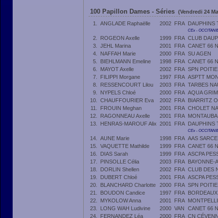
100 Papillon Dames - Séries
(Vendredi 24 Ma
1.
ANGLADE Raphaëlle
2002
FRA
DAUPHINS
CEx - OCCITANI
2.
ROGEON Axelle
1999
FRA
CLUB DAU
3.
JEHL Marina
2001
FRA
CANET 66 
4.
NAFFAH Marie
2000
FRA
SU AGEN
5.
BIEHLMANN Emeline
1998
FRA
CANET 66 
6.
MAYOT Axelle
2002
FRA
SPN POITI
7.
FILIPPI Morgane
1997
FRA
ASPTT MON
8.
RESSENCOURT Lilou
2003
FRA
TARBES NA
9.
NYPELS Chloé
2000
FRA
AQUA GRIM
10.
CHAUFFOURIER Eva
2002
FRA
BIARRITZ 
11.
FROUIN Meghan
2001
FRA
CHOLET NA
12.
RAGONNEAU Axelle
2001
FRA
MONTAUBA
13.
HENRAS-MAROUF Alix
2001
FRA
DAUPHINS
CEx - OCCITANI
14.
AUNE Marie
1998
FRA
AAS SARCE
15.
VAQUETTE Mathilde
1999
FRA
CANET 66 
16.
DIAS Sarah
1999
FRA
ASCPA PES
17.
PINSOLLE Célia
2003
FRA
BAYONNE-A
18.
DORLIN Shellen
2002
FRA
CLUB DES 
19.
DUBERT Chloé
2001
FRA
ASCPA PES
20.
BLANCHARD Charlotte
2000
FRA
SPN POITI
21.
BOUDON Candice
1997
FRA
BORDEAUX 
22.
MYKOLOW Anna
2001
FRA
MONTPELLI
23.
LONG WAH Ludivine
2000
VAN
CANET 66 
24.
FERNANDEZ Léa
2000
FRA
CN CÉVENN