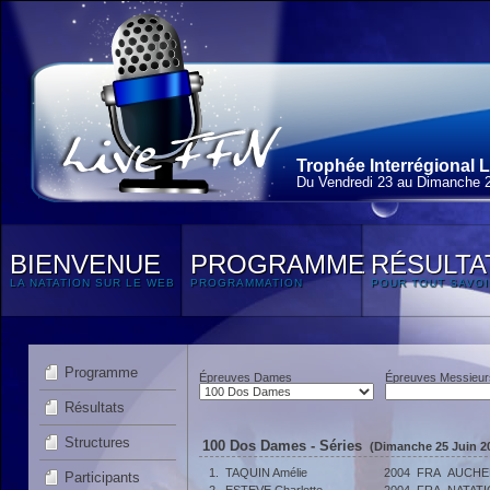
Trophée Interrégional L
Du Vendredi 23 au Dimanche 2
BIENVENUE
PROGRAMME
RÉSULTA
LA NATATION SUR LE WEB
PROGRAMMATION
POUR TOUT SAVOI
Programme
Épreuves Dames
Épreuves Messieur
Résultats
Structures
100 Dos Dames - Séries
(Dimanche 25 Juin 20
1.
TAQUIN Amélie
2004
FRA
AUCHE
Participants