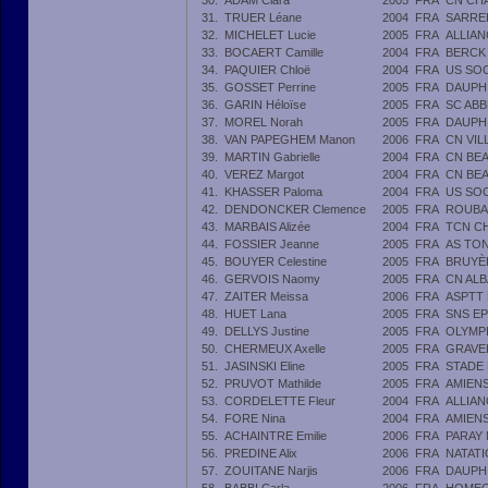
30.
ADAM Clara
2005
FRA
CN CH
31.
TRUER Léane
2004
FRA
SARRE
32.
MICHELET Lucie
2005
FRA
ALLIAN
33.
BOCAERT Camille
2004
FRA
BERCK
34.
PAQUIER Chloë
2004
FRA
US SO
35.
GOSSET Perrine
2005
FRA
DAUPH
36.
GARIN Héloïse
2005
FRA
SC ABB
37.
MOREL Norah
2005
FRA
DAUPH
38.
VAN PAPEGHEM Manon
2006
FRA
CN VI
39.
MARTIN Gabrielle
2004
FRA
CN BE
40.
VEREZ Margot
2004
FRA
CN BE
41.
KHASSER Paloma
2004
FRA
US SO
42.
DENDONCKER Clemence
2005
FRA
ROUBA
43.
MARBAIS Alizée
2004
FRA
TCN C
44.
FOSSIER Jeanne
2005
FRA
AS TO
45.
BOUYER Celestine
2005
FRA
BRUYÈ
46.
GERVOIS Naomy
2005
FRA
CN ALB
47.
ZAITER Meissa
2006
FRA
ASPTT
48.
HUET Lana
2005
FRA
SNS E
49.
DELLYS Justine
2005
FRA
OLYMP
50.
CHERMEUX Axelle
2005
FRA
GRAVE
51.
JASINSKI Eline
2005
FRA
STADE
52.
PRUVOT Mathilde
2005
FRA
AMIEN
53.
CORDELETTE Fleur
2004
FRA
ALLIAN
54.
FORE Nina
2004
FRA
AMIEN
55.
ACHAINTRE Emilie
2006
FRA
PARAY
56.
PREDINE Alix
2006
FRA
NATAT
57.
ZOUITANE Narjis
2006
FRA
DAUPH