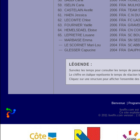
58.
BABBI Carla
2006
FRA
HOMEC
59.
ISELIN Carla
2006
FRA
MULHO
60.
CASTELAIN Axelle
2006
FRA
TEAM 
61.
HAEN Jessica
2006
FRA
C.N DU
62.
LECOMTE Chloe
2006
FRA
FC LA
63.
FOURNIER Yaëlle
2006
FRA
GRAVE
64.
HEMELSDAEL Eloise
2006
FRA
CN CO
65.
LEPRETRE Louane
2006
FRA
SC BO
---
MARBAISE Emma
2004
FRA
SN SE
---
LE SCORNET Mari-Lou
2004
FRA
SC ABB
---
GLESSER Capucine
2004
FRA
DAUPH
LÉGENDE :
Survolez les temps pour consulter les temps de passage 
Le chiffre en
italique
représente le temps de réaction l
Cliquez sur une structure pour afficher l'ensemble des 
Bienvenue
|
Progra
liveffn.com est
Ce site exploite
© 2011 liveffn.com version : 2.