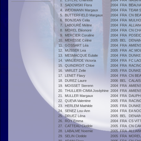
2.
ESTEVE Charlotte
2004
FRA
NATAT
3.
SADOWSKI Flora
2004
FRA
BEAUVA
4.
WEIDMANN Margaux
2004
FRA
TEAM 
5.
BUTTERFIELD Margaux
2004
FRA
CN BE
6.
BONJEAN Celia
2004
FRA
MULHO
7.
LABOURÉ Méline
2004
FRA
ALLIAN
8.
MOREL Eléonore
2004
FRA
CN CH
9.
MERCIER Coraline
2004
FRA
POSEI
10.
MERESSE Céline
2005
BEL
DENAIN
11.
GOSSART Léa
2004
FRA
AMIEN
12.
MUSSER Lea
2005
FRA
AC MO
13.
MESMACQUE Eulalie
2004
FRA
DUNKE
14.
VANLIERDE Victoria
2004
FRA
FC LA
15.
QUINDROIT Chloe
2004
FRA
RACIN
16.
VARLET Zelie
2005
FRA
DUNKE
17.
LENET Flavy
2004
FRA
CN BE
18.
DUREZ Laure
2006
BEL
CALAIS
19.
MOISSET Sterenn
2004
FRA
AMIEN
20.
THULLIER-CIMIA Joséphine
2004
FRA
AMIEN
21.
MULLER Margaux
2004
FRA
DAUPH
22.
QUEVA Valentine
2005
FRA
RACIN
23.
HERLEM Mathilde
2005
FRA
DUNKE
24.
SENEZ Lou-Ann
2004
FRA
EA NO
25.
DRUEZ Léna
2005
BEL
DENAIN
26.
ROY Emma
2004
FRA
CS VIT
27.
CATTEAU Clotilde
2005
FRA
CN CA
28.
LABALME Noemie
2005
FRA
ALLIAN
29.
SELIN Clotilde
2005
FRA
MOREU