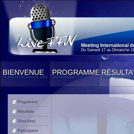
Meeting International d
Du Samedi 17 au Dimanche 18
BIENVENUE
PROGRAMME
RÉSULTA
LA NATATION SUR LE WEB
PROGRAMMATION
POUR TOUT SAVOI
Programme
Résultats
Structures
Participants