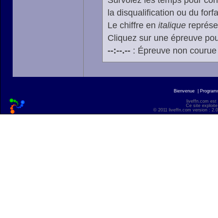
Survolez les temps pour cons
la disqualification ou du forfa
Le chiffre en
italique
représen
Cliquez sur une épreuve pour
--:--.--
: Épreuve non courue
Bienvenue
|
Progra
liveffn.com est
Ce site exploite
© 2011 liveffn.com version : 2.