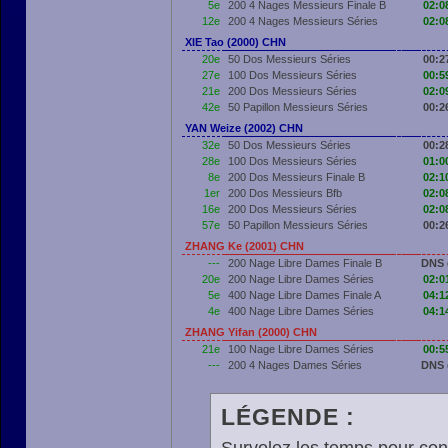
5e
200 4 Nages Messieurs Finale B
02:0
12e
200 4 Nages Messieurs Séries
02:0
XIE Tao (2000) CHN
20e
50 Dos Messieurs Séries
00:2
27e
100 Dos Messieurs Séries
00:5
21e
200 Dos Messieurs Séries
02:0
42e
50 Papillon Messieurs Séries
00:2
YAN Weize (2002) CHN
32e
50 Dos Messieurs Séries
00:2
28e
100 Dos Messieurs Séries
01:0
8e
200 Dos Messieurs Finale B
02:1
1er
200 Dos Messieurs Bfb
02:0
16e
200 Dos Messieurs Séries
02:0
57e
50 Papillon Messieurs Séries
00:2
ZHANG Ke (2001) CHN
---
200 Nage Libre Dames Finale B
DNS 
20e
200 Nage Libre Dames Séries
02:0
5e
400 Nage Libre Dames Finale A
04:1
4e
400 Nage Libre Dames Séries
04:1
ZHANG Yifan (2000) CHN
21e
100 Nage Libre Dames Séries
00:5
---
200 4 Nages Dames Séries
DNS 
LÉGENDE :