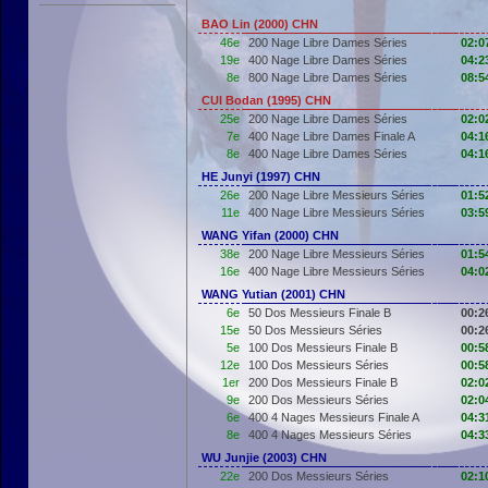
BAO Lin (2000) CHN
46e
200 Nage Libre Dames Séries
02:0
19e
400 Nage Libre Dames Séries
04:2
8e
800 Nage Libre Dames Séries
08:5
CUI Bodan (1995) CHN
25e
200 Nage Libre Dames Séries
02:0
7e
400 Nage Libre Dames Finale A
04:1
8e
400 Nage Libre Dames Séries
04:1
HE Junyi (1997) CHN
26e
200 Nage Libre Messieurs Séries
01:5
11e
400 Nage Libre Messieurs Séries
03:5
WANG Yifan (2000) CHN
38e
200 Nage Libre Messieurs Séries
01:5
16e
400 Nage Libre Messieurs Séries
04:0
WANG Yutian (2001) CHN
6e
50 Dos Messieurs Finale B
00:2
15e
50 Dos Messieurs Séries
00:2
5e
100 Dos Messieurs Finale B
00:5
12e
100 Dos Messieurs Séries
00:5
1er
200 Dos Messieurs Finale B
02:0
9e
200 Dos Messieurs Séries
02:0
6e
400 4 Nages Messieurs Finale A
04:3
8e
400 4 Nages Messieurs Séries
04:3
WU Junjie (2003) CHN
22e
200 Dos Messieurs Séries
02:1