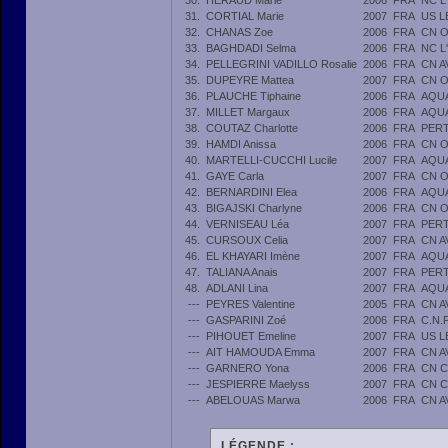
30.
HERAUD Marie
2006
FRA
NC L
31.
CORTIAL Marie
2007
FRA
US L
32.
CHANAS Zoe
2006
FRA
CN 
33.
BAGHDADI Selma
2006
FRA
NC L
34.
PELLEGRINI VADILLO Rosalie
2006
FRA
CN 
35.
DUPEYRE Mattea
2007
FRA
CN 
36.
PLAUCHE Tiphaine
2006
FRA
AQU
37.
MILLET Margaux
2006
FRA
AQU
38.
COUTAZ Charlotte
2006
FRA
PERT
39.
HAMDI Anissa
2006
FRA
CN 
40.
MARTELLI-CUCCHI Lucile
2007
FRA
AQU
41.
GAYE Carla
2007
FRA
CN 
42.
BERNARDINI Elea
2006
FRA
AQU
43.
BIGAJSKI Charlyne
2006
FRA
CN 
44.
VERNISEAU Léa
2007
FRA
PERT
45.
CURSOUX Celia
2007
FRA
CN 
46.
EL KHAYARI Imène
2007
FRA
AQU
47.
TALIANA Anais
2007
FRA
PERT
48.
ADLANI Lina
2007
FRA
AQU
---
PEYRES Valentine
2005
FRA
CN 
---
GASPARINI Zoé
2006
FRA
C.N.
---
PIHOUET Emeline
2007
FRA
US L
---
AIT HAMOUDA Emma
2007
FRA
CN 
---
GARNERO Yona
2006
FRA
CN 
---
JESPIERRE Maelyss
2007
FRA
CN 
---
ABELOUAS Marwa
2006
FRA
CN 
LÉGENDE :