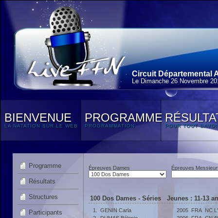
Circuit Départemental 
Le Dimanche 26 Novembre 20
BIENVENUE
PROGRAMME
RÉSULTA
LA NATATION SUR LE WEB
PROGRAMMATION
POUR TOUT SAVOI
Programme
Épreuves Dames
Épreuves Messieur
Résultats
Structures
100 Dos Dames - Séries Jeunes : 11-13 a
1.
GENIN Carla
2005
FRA
NC L
Participants