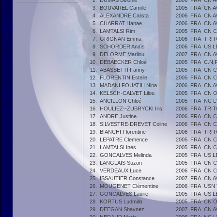
2.
DUMAS Bélonie
2006
FRA
CN 
3.
BOUVAREL Camille
2005
FRA
CN 
4.
ALEXANDRE Calista
2006
FRA
CN 
5.
CHARRAT Hanae
2006
FRA
CN 
6.
LAMTALSI Rim
2005
FRA
CN 
7.
GRIGNAN Emma
2006
FRA
TRIT
8.
SCHORDER Anaïs
2006
FRA
US L
9.
DELORME Marilou
2007
FRA
CN 
10.
DEBAECKER Chloé
2005
FRA
C.N.
11.
ABASSETTI Fanny
2005
FRA
CN 
12.
FLORENTIN Estelle
2005
FRA
CN 
13.
MADANI FOUATIH Nina
2006
FRA
CN 
14.
KELSCH-CALVET Lilou
2005
FRA
CN 
15.
ANCILLON Chloé
2005
FRA
NC L
16.
HOULIEZ--ZUBRYCKI Iris
2006
FRA
TRIT
17.
ANDRE Justine
2006
FRA
CN 
18.
SILVESTRE-DREVET Coline
2006
FRA
CN 
19.
BIANCHI Florentine
2006
FRA
TRIT
20.
LEPATRE Clemence
2005
FRA
CN 
21.
LAMTALSI Inès
2005
FRA
CN 
22.
GONCALVES Melinda
2005
FRA
US L
23.
LANGLAIS Suzon
2005
FRA
CN 
24.
VERDEAUX Luce
2006
FRA
CN 
25.
ISSAUTIER Constance
2007
FRA
CN 
26.
MOUGENET Clémentine
2006
FRA
USN
27.
GONCALVES Laurie
2005
FRA
US L
28.
KORTUS Ludmilla
2005
FRA
CN 
29.
DEEGAN Shaynez
2007
FRA
CN 