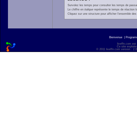
Survolez les temps pour consulter les temps de passage 
Le chiffre en
italique
représente le temps de réaction l
Cliquez sur une structure pour afficher l'ensemble des 
Bienvenue
|
Progra
liveffn.com est
Ce site exploite
© 2011 liveffn.com version : 2.