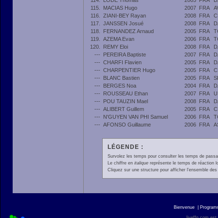
114.
LODE Thomas
2005
FRA
D
115.
MACIAS Hugo
2007
FRA
A
116.
ZIANI-BEY Rayan
2008
FRA
C
117.
JANSSEN Josué
2008
FRA
D
118.
FERNANDEZ Arnaud
2005
FRA
T
119.
AZEMA Evan
2006
FRA
T
120.
REMY Eloi
2008
FRA
D
---
PEREIRA Baptiste
2007
FRA
D
---
CHARFI Flavien
2005
FRA
D
---
CHARPENTIER Hugo
2005
FRA
C
---
BLANC Bastien
2005
FRA
S
---
BERGES Noa
2004
FRA
D
---
ROUSSEAU Ethan
2007
FRA
U
---
POU TAUZIN Mael
2008
FRA
D
---
ALIBERT Guillem
2005
FRA
C
---
N'GUYEN VAN PHI Samuel
2006
FRA
T
---
AFONSO Guillaume
2006
FRA
A
LÉGENDE :
Survolez les temps pour consulter les temps de passage 
Le chiffre en
italique
représente le temps de réaction l
Cliquez sur une structure pour afficher l'ensemble des 
Bienvenue
|
Progra
liveffn.com est