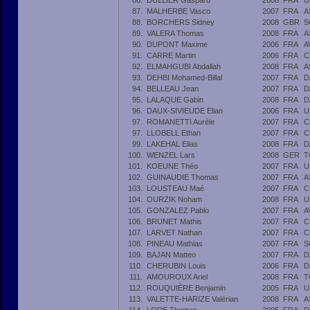
86.
DULLIER Gaspard
2008
FRA
U
87.
MALHERBE Vasco
2007
FRA
A
88.
BORCHERS Sidney
2008
GBR
S
89.
VALERA Thomas
2008
FRA
A
90.
DUPONT Maxime
2006
FRA
A
91.
CARRE Martin
2006
FRA
C
92.
ELMAHGUBI Abdallah
2008
FRA
A
93.
DEHBI Mohamed-Billal
2007
FRA
D
94.
BELLEAU Jean
2007
FRA
D
95.
LALAQUE Gabin
2008
FRA
D
96.
DAUX-SIVIEUDE Elian
2006
FRA
U
97.
ROMANETTI Aurèle
2007
FRA
C
97.
LLOBELL Ethan
2007
FRA
C
99.
LAKEHAL Elias
2008
FRA
D
100.
WENZEL Lars
2008
GER
T
101.
KOEUNE Théo
2007
FRA
U
102.
GUINAUDIE Thomas
2007
FRA
A
103.
LOUSTEAU Maé
2007
FRA
C
104.
OURZIK Noham
2008
FRA
U
105.
GONZALEZ Pablo
2007
FRA
A
106.
BRUNET Mathis
2007
FRA
C
107.
LARVET Nathan
2007
FRA
C
108.
PINEAU Mathias
2007
FRA
S
109.
BAJAN Matteo
2007
FRA
D
110.
CHERUBIN Louis
2006
FRA
D
111.
AMOUROUX Ariel
2008
FRA
T
112.
ROUQUIÈRE Benjamin
2005
FRA
U
113.
VALETTE-HARIZE Valérian
2008
FRA
A