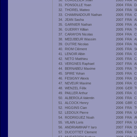
30.
CORDELIER Joan
2005
FRA
A
31.
PONSOLLE Yoan
2004
FRA
D
32.
THOREL Matteo
2004
FRA
S
33.
CHAMINADOUR Nathan
2005
FRA
C
34.
JEAN Sasha
2007
FRA
A
35.
GARNIER Nathan
2006
FRA
A
36.
GUERRY Killian
2005
FRA
T
37.
CARAYON Nicolas
2004
FRA
C
38.
MEDJBEUR Wassim
2006
FRA
A
39.
OUTRE Nicolas
2004
FRA
N
40.
RIOM Clément
2005
FRA
S
41.
LENOIR Albin
2006
FRA
C
42.
NETO Matthieu
2005
FRA
C
43.
VERGNES Raphael
2007
FRA
A
44.
BERNABEU Maxime
2005
FRA
T
45.
SPIRE Yohan
2005
FRA
C
46.
FESIGNY Alexis
2006
FRA
D
47.
NEVEUR Maxime
2006
FRA
C
48.
WENZEL Félix
2006
GER
T
49.
PAILLER Arthur
2005
FRA
C
50.
ALBEROLA Valentin
2006
FRA
C
51.
ALCOCK Henry
2006
GBR
C
52.
HIGGINS Cian
2004
FRA
T
52.
LEDOUX Pierre
2006
FRA
U
54.
RODRIGUEZ Noah
2008
FRA
A
55.
VILAIN Loris
2007
FRA
U
56.
ANDRIAMIHAFY Iaro
2007
FRA
D
57.
DUCOTTET Clement
2005
FRA
C