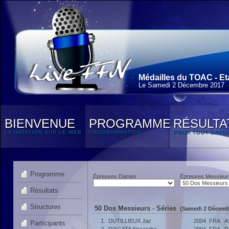
Médailles du TOAC - Et
Le Samedi 2 Décembre 2017
BIENVENUE
PROGRAMME
RÉSULTA
LA NATATION SUR LE WEB
PROGRAMMATION
POUR TOUT SAVOI
Programme
Épreuves Dames
Épreuves Messieur
Résultats
Structures
50 Dos Messieurs - Séries
(Samedi 2 Décembr
1.
DUTILLIEUX Jaz
2004
FRA
A
Participants