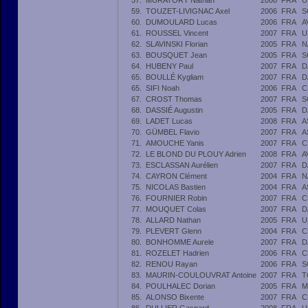
57.
MURATORY Nathan
2008
FRA
U
59.
TOUZET-LIVIGNAC Axel
2006
FRA
S
60.
DUMOULARD Lucas
2006
FRA
A
61.
ROUSSEL Vincent
2007
FRA
U
62.
SLAVINSKI Florian
2005
FRA
N
63.
BOUSQUET Jean
2005
FRA
S
64.
HUBENY Paul
2007
FRA
D
65.
BOULLÉ Kygliam
2007
FRA
D
65.
SIFI Noah
2006
FRA
C
67.
CROST Thomas
2007
FRA
S
68.
DASSIÉ Augustin
2005
FRA
D
69.
LADET Lucas
2008
FRA
A
70.
GÜMBEL Flavio
2007
FRA
A
71.
AMOUCHE Yanis
2007
FRA
C
72.
LE BLOND DU PLOUY Adrien
2008
FRA
A
73.
ESCLASSAN Aurélien
2007
FRA
D
74.
CAYRON Clément
2004
FRA
N
75.
NICOLAS Bastien
2004
FRA
A
76.
FOURNIER Robin
2007
FRA
C
77.
MOUQUET Colas
2007
FRA
D
78.
ALLARD Nathan
2005
FRA
U
79.
PLEVERT Glenn
2004
FRA
C
80.
BONHOMME Aurele
2007
FRA
D
81.
ROZELET Hadrien
2006
FRA
C
82.
RENOU Rayan
2006
FRA
S
83.
MAURIN-COULOUVRAT Antoine
2007
FRA
T
84.
POULHALEC Dorian
2005
FRA
M
85.
ALONSO Bixente
2007
FRA
C