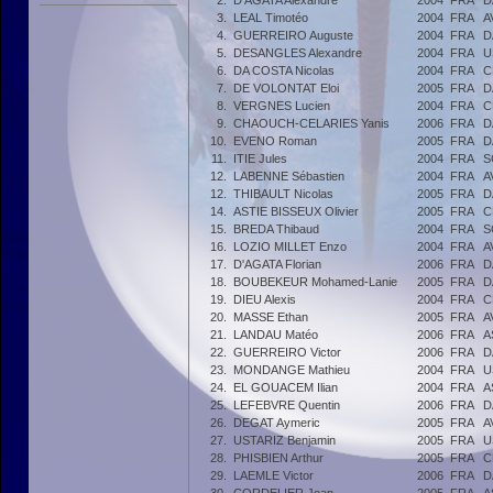
2.
D'AGATA Alexandre
2004
FRA
D
3.
LEAL Timotéo
2004
FRA
A
4.
GUERREIRO Auguste
2004
FRA
D
5.
DESANGLES Alexandre
2004
FRA
U
6.
DA COSTA Nicolas
2004
FRA
C
7.
DE VOLONTAT Eloi
2005
FRA
D
8.
VERGNES Lucien
2004
FRA
C
9.
CHAOUCH-CELARIES Yanis
2006
FRA
D
10.
EVENO Roman
2005
FRA
D
11.
ITIE Jules
2004
FRA
S
12.
LABENNE Sébastien
2004
FRA
A
12.
THIBAULT Nicolas
2005
FRA
D
14.
ASTIE BISSEUX Olivier
2005
FRA
C
15.
BREDA Thibaud
2004
FRA
S
16.
LOZIO MILLET Enzo
2004
FRA
A
17.
D'AGATA Florian
2006
FRA
D
18.
BOUBEKEUR Mohamed-Lanie
2005
FRA
D
19.
DIEU Alexis
2004
FRA
C
20.
MASSE Ethan
2005
FRA
A
21.
LANDAU Matéo
2006
FRA
A
22.
GUERREIRO Victor
2006
FRA
D
23.
MONDANGE Mathieu
2004
FRA
U
24.
EL GOUACEM Ilian
2004
FRA
A
25.
LEFEBVRE Quentin
2006
FRA
D
26.
DEGAT Aymeric
2005
FRA
A
27.
USTARIZ Benjamin
2005
FRA
U
28.
PHISBIEN Arthur
2005
FRA
C
29.
LAEMLE Victor
2006
FRA
D