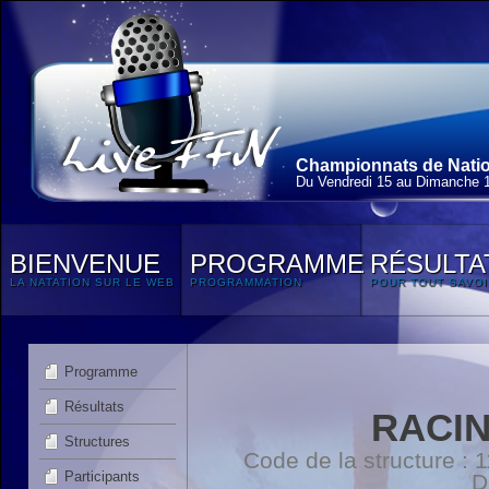
Championnats de Nation
Du Vendredi 15 au Dimanche 
BIENVENUE
PROGRAMME
RÉSULTA
LA NATATION SUR LE WEB
PROGRAMMATION
POUR TOUT SAVOI
Programme
Résultats
RACI
Structures
Code de la structure :
Participants
D