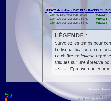
HUGOT Maximilien (2003) FRA - RACING CLUB 
26e
50 Dos Messieurs Séries
00:29.37
29e
100 Dos Messieurs Séries
01:04.74
13e
200 Dos Messieurs Séries
02:14.93
LÉGENDE :
Survolez les temps pour cons
la disqualification ou du forfa
Le chiffre en
italique
représen
Cliquez sur une épreuve pour
--:--.--
: Épreuve non courue
Bienvenue
|
Progra
liveffn.com est
Ce site exploite
© 2011 liveffn.com version : 2.