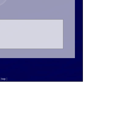
n
[
top
]