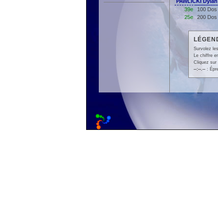
PAWLICKI Dylan
39e
100 Dos 
25e
200 Dos 
LÉGEND
Survolez les
Le chiffre 
Cliquez sur 
--:--.--
: Épr