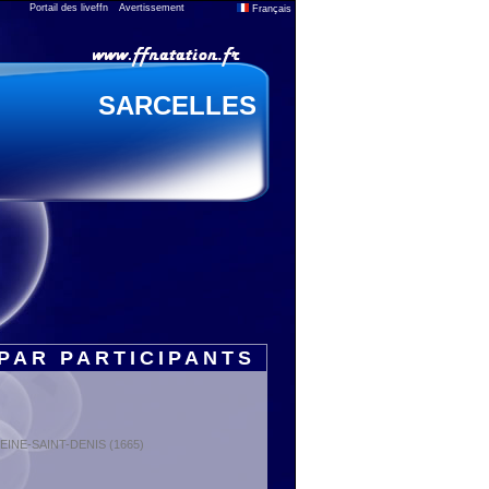
Portail des liveffn
Avertissement
Français
SARCELLES
PAR PARTICIPANTS
 SEINE-SAINT-DENIS (1665)