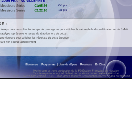
 (2000) FRA - AC VILLEPINTE
Messieurs Séries
01:05.66
953 pts
Messieurs Séries
02:22.10
934 pts
E :
 temps pour consulter les temps de passage ou pour afficher la nature de la disqualification ou du forfait
en
italique
représente le temps de réaction lors du départ
une épreuve pour afficher les résultats de cette épreuve
euve non courue actuellement
Bienvenue
|
Programme
|
Liste de départ
|
Résultats
|
En Direct
liveffn.com est une production de la Fédération Française de Natation
Ce site exploite le logiciel fédéral de natation course : extraNat-Pocket
© 2011 liveffn.com version : 2.01 - Tous droits réservés reproduction interdite sans autorisatio