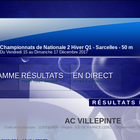
Championnats de Nationale 2 Hiver Q1 - Sarcelles - 50 m
Du Vendredi 15 au Dimanche 17 Décembre 2017
AMME
RÉSULTATS
EN DIRECT
N
POUR TOUT SAVOIR
VIVEZ L'ACTION !
RÉSULTATS 
AC VILLEPINTE
Code de la structure : 11309300830 - Région : ILE-DE-FRANCE (1592) - Département :