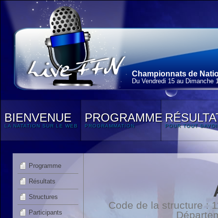
Championnats de Nation
Du Vendredi 15 au Dimanche 
BIENVENUE
PROGRAMME
RÉSULTA
LA NATATION SUR LE WEB
PROGRAMMATION
POUR TOUT SAVOI
Programme
Résultats
Structures
Code de la structure :
Participants
Départe