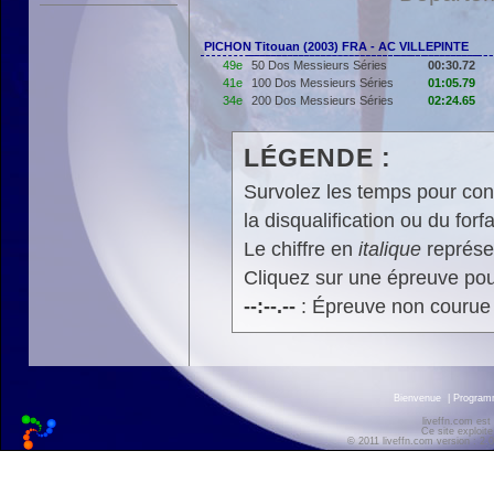
PICHON Titouan (2003) FRA - AC VILLEPINTE
49e
50 Dos Messieurs Séries
00:30.72
41e
100 Dos Messieurs Séries
01:05.79
34e
200 Dos Messieurs Séries
02:24.65
LÉGENDE :
Survolez les temps pour cons
la disqualification ou du forfa
Le chiffre en
italique
représen
Cliquez sur une épreuve pour
--:--.--
: Épreuve non courue
Bienvenue
|
Progra
liveffn.com est
Ce site exploite
© 2011 liveffn.com version : 2.