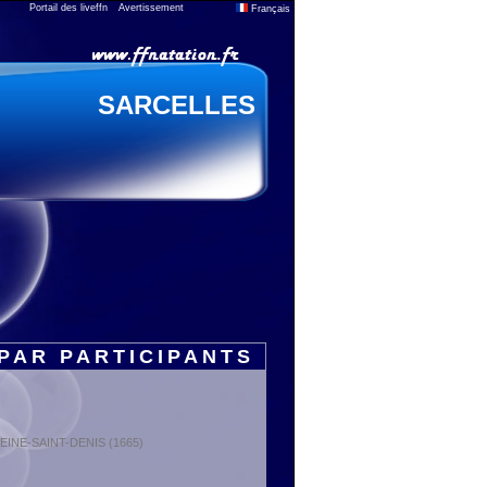
Portail des liveffn
Avertissement
Français
SARCELLES
PAR PARTICIPANTS
 SEINE-SAINT-DENIS (1665)