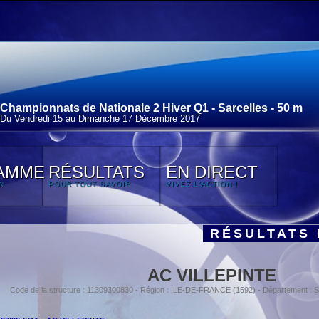
Championnats de Nationale 2 Hiver Q1 - Sarcelles - 50 m
Du Vendredi 15 au Dimanche 17 Décembre 2017
AMME
RÉSULTATS
EN DIRECT
N
POUR TOUT SAVOIR
VIVEZ L'ACTION !
RÉSULTATS 
AC VILLEPINTE
Code de la structure : 11309300830 - Région : ILE-DE-FRANCE (1592) - Département :