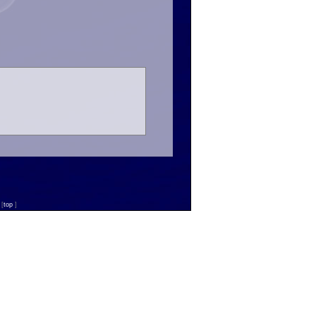
n
[
top
]