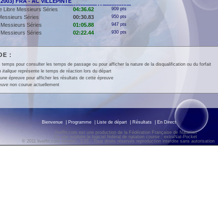
(2003) FRA - AC VILLEPINTE
 Libre Messieurs Séries
04:36.62
909 pts
essieurs Séries
00:30.83
950 pts
Messieurs Séries
01:05.88
947 pts
Messieurs Séries
02:22.44
930 pts
E :
 temps pour consulter les temps de passage ou pour afficher la nature de la disqualification ou du forfait
en
italique
représente le temps de réaction lors du départ
une épreuve pour afficher les résultats de cette épreuve
euve non courue actuellement
Bienvenue
|
Programme
|
Liste de départ
|
Résultats
|
En Direct
liveffn.com est une production de la Fédération Française de Natation
Ce site exploite le logiciel fédéral de natation course : extraNat-Pocket
© 2011 liveffn.com version : 2.01 - Tous droits réservés reproduction interdite sans autorisatio