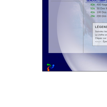
SENOUCI Sabri 
43e
400 Nage
52e
50 Dos M
42e
100 Dos 
28e
200 Dos 
LÉGEND
Survolez les
Le chiffre 
Cliquez sur 
--:--.--
: Épr