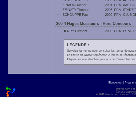
---
CHALENDAR Léo
2003
FRA
AC BOU
---
ZINAOUI Mehdi
2001
FRA
AAS SA
---
ZEINATY Thomas
2003
FRA
STADE 
---
SCHOUPPE Paul
2000
FRA
CLUB D
200 4 Nages Messieurs - Hors-Concours
---
HENRY Clément
2000
FRA
ES VITR
LÉGENDE :
Survolez les temps pour consulter les temps de passage 
Le chiffre en
italique
représente le temps de réaction l
Cliquez sur une structure pour afficher l'ensemble des 
Bienvenue
|
Progra
liveffn.com est
Ce site exploite
© 2011 liveffn.com version : 2.