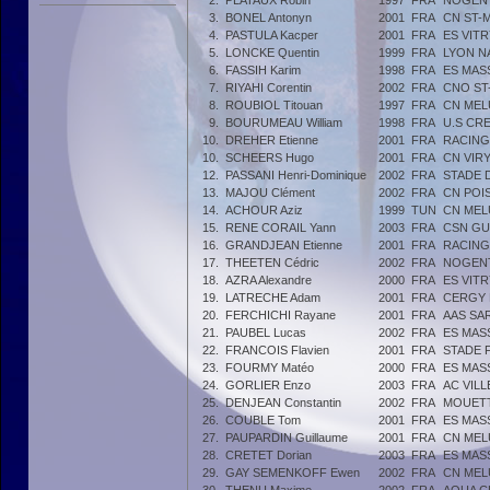
2.
PLATAUX Robin
1997
FRA
NOGENT
3.
BONEL Antonyn
2001
FRA
CN ST-
4.
PASTULA Kacper
2001
FRA
ES VITR
5.
LONCKE Quentin
1999
FRA
LYON N
6.
FASSIH Karim
1998
FRA
ES MAS
7.
RIYAHI Corentin
2002
FRA
CNO ST
8.
ROUBIOL Titouan
1997
FRA
CN MEL
9.
BOURUMEAU William
1998
FRA
U.S CR
10.
DREHER Etienne
2001
FRA
RACING
10.
SCHEERS Hugo
2001
FRA
CN VIR
12.
PASSANI Henri-Dominique
2002
FRA
STADE 
13.
MAJOU Clément
2002
FRA
CN POI
14.
ACHOUR Aziz
1999
TUN
CN MEL
15.
RENE CORAIL Yann
2003
FRA
CSN G
16.
GRANDJEAN Etienne
2001
FRA
RACING
17.
THEETEN Cédric
2002
FRA
NOGENT
18.
AZRA Alexandre
2000
FRA
ES VITR
19.
LATRECHE Adam
2001
FRA
CERGY 
20.
FERCHICHI Rayane
2001
FRA
AAS SA
21.
PAUBEL Lucas
2002
FRA
ES MAS
22.
FRANCOIS Flavien
2001
FRA
STADE 
23.
FOURMY Matéo
2000
FRA
ES MAS
24.
GORLIER Enzo
2003
FRA
AC VILL
25.
DENJEAN Constantin
2002
FRA
MOUETT
26.
COUBLE Tom
2001
FRA
ES MAS
27.
PAUPARDIN Guillaume
2001
FRA
CN MEL
28.
CRETET Dorian
2003
FRA
ES MAS
29.
GAY SEMENKOFF Ewen
2002
FRA
CN MEL