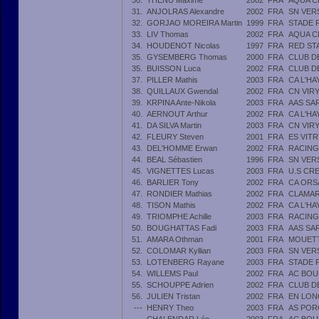
30.
THENU Maxime
2002
FRA
AQUA C
31.
ANJOLRAS Alexandre
2002
FRA
SN VER
32.
GORJAO MOREIRA Martin
1999
FRA
STADE 
33.
LIV Thomas
2002
FRA
AQUA C
34.
HOUDENOT Nicolas
1997
FRA
RED ST
35.
GYSEMBERG Thomas
2000
FRA
CLUB D
35.
BUISSON Luca
2002
FRA
CLUB D
37.
PILLER Mathis
2003
FRA
CA L'H
38.
QUILLAUX Gwendal
2002
FRA
CN VIR
39.
KRPINA Ante-Nikola
2003
FRA
AAS SA
40.
AERNOUT Arthur
2002
FRA
CA L'H
41.
DA SILVA Martin
2003
FRA
CN VIR
42.
FLEURY Steven
2001
FRA
ES VITR
43.
DEL'HOMME Erwan
2002
FRA
RACING
44.
BEAL Sébastien
1996
FRA
SN VER
45.
VIGNETTES Lucas
2003
FRA
U.S CR
46.
BARLIER Tony
2002
FRA
CA ORS
47.
RONDIER Mathias
2002
FRA
CLAMAR
48.
TISON Mathis
2002
FRA
CA L'H
49.
TRIOMPHE Achille
2003
FRA
RACING
50.
BOUGHATTAS Fadi
2003
FRA
AAS SA
51.
AMARA Othman
2001
FRA
MOUETT
52.
COLOMAR Kyllian
2003
FRA
SN VER
53.
LOTENBERG Rayane
2003
FRA
STADE 
54.
WILLEMS Paul
2002
FRA
AC BOU
55.
SCHOUPPE Adrien
2002
FRA
CLUB D
56.
JULIEN Tristan
2002
FRA
EN LO
---
HENRY Theo
2003
FRA
AS POR