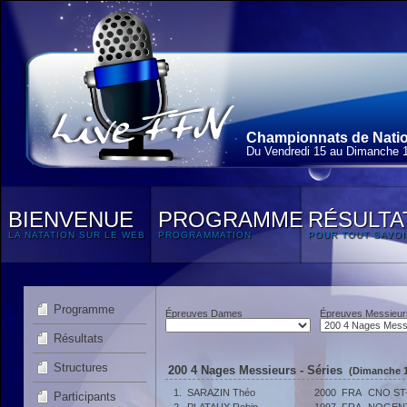
Championnats de Nation
Du Vendredi 15 au Dimanche 
BIENVENUE
PROGRAMME
RÉSULTA
LA NATATION SUR LE WEB
PROGRAMMATION
POUR TOUT SAVOI
Programme
Épreuves Dames
Épreuves Messieur
Résultats
Structures
200 4 Nages Messieurs - Séries
(Dimanche 1
1.
SARAZIN Théo
2000
FRA
CNO ST
Participants