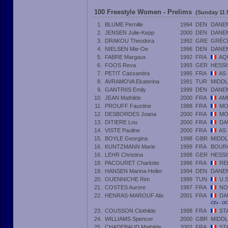
100 Freestyle Women - Prelims
(Sunday 11 
1.
BLUME Pernille
1994
DEN
DANE
2.
JENSEN Julie-Kepp
2000
DEN
DANE
3.
DRAKOU Theodora
1992
GRE
GRÈC
4.
NIELSEN Mie-Oe
1996
DEN
DANE
5.
FABRE Margaux
1992
FRA
AQ
6.
FOOS Reva
1993
GER
HESS
7.
PETIT Cassandra
1995
FRA
AS
8.
AVRAMOVA Ekaterina
1991
TUR
MIDDL
9.
GANTRIIS Emily
1999
DEN
DANE
10.
JEAN Mathilde
2000
FRA
AM
11.
PROUFF Faustine
1988
FRA
MO
12.
DESBORDES Joana
2000
FRA
MO
13.
DITIERE Lou
2000
FRA
DA
14.
VISTE Pauline
2000
FRA
AS
15.
BOYLE Georgina
1998
GBR
MIDDL
16.
KUNTZMANN Marie
1999
FRA
BOUR
16.
LEHR Christina
1998
GER
HESS
18.
PACOURET Charlotte
1996
FRA
RE
19.
HANSEN Marina-Heller
1994
DEN
DANE
20.
OUENNICHE Rim
1999
TUN
U.
21.
COSTES Aurore
1997
FRA
NO
22.
HENRAS-MAROUF Alix
2001
FRA
DA
CEx - O
23.
COUSSON Clothilde
1998
FRA
ST
24.
WILLIAMS Spencer
2000
GBR
MIDDL
25.
CHADEBAUD Mathilde
2002
FRA
ST