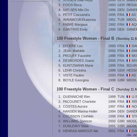
2.
JENSEN Julie-Kepp
2000
DEN
DANE
3.
FOOS Reva
1993
GER
HESS
4.
NIELSEN Mie-Oe
1996
DEN
DANE
5.
PETIT Cassandra
1995
FRA
AS
6.
AVRAMOVA Ekaterina
1991
TUR
MIDDL
7.
FABRE Margaux
1992
FRA
AQ
8.
GANTRIIS Emily
1999
DEN
DANE
100 Freestyle Women - Final B
(Sunday 11 M
1.
DITIERE Lou
2000
FRA
DA
2.
JEAN Mathilde
2000
FRA
AM
3.
PROUFF Faustine
1988
FRA
MO
4.
DESBORDES Joana
2000
FRA
MO
5.
KUNTZMANN Marie
1999
FRA
BOUR
6.
LEHR Christina
1998
GER
HESS
7.
VISTE Pauline
2000
FRA
AS
8.
BOYLE Georgina
1998
GBR
MIDDL
100 Freestyle Women - Final C
(Sunday 11 M
1.
OUENNICHE Rim
1999
TUN
U.
2.
PACOURET Charlotte
1996
FRA
RE
3.
COSTES Aurore
1997
FRA
NO
4.
HANSEN Marina-Heller
1994
DEN
DANE
5.
COUSSON Clothilde
1998
FRA
ST
6.
WILLIAMS Spencer
2000
GBR
MIDDL
7.
DUNLEAVY Maia
2001
GBR
MIDDL
8.
HENRAS-MAROUF Alix
2001
FRA
DA
CEx - O