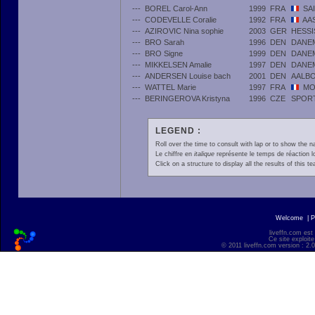
---
BOREL Carol-Ann
1999
FRA
SA
---
CODEVELLE Coralie
1992
FRA
AA
---
AZIROVIC Nina sophie
2003
GER
HESS
---
BRO Sarah
1996
DEN
DANE
---
BRO Signe
1999
DEN
DANE
---
MIKKELSEN Amalie
1997
DEN
DANE
---
ANDERSEN Louise bach
2001
DEN
AALB
---
WATTEL Marie
1997
FRA
MO
---
BERINGEROVA Kristyna
1996
CZE
SPOR
LEGEND :
Roll over the time to consult with lap or to show the na
Le chiffre en
italique
représente le temps de réaction l
Click on a structure to display all the results of this t
Welcome
|
P
liveffn.com est
Ce site exploite
© 2011 liveffn.com version : 2.