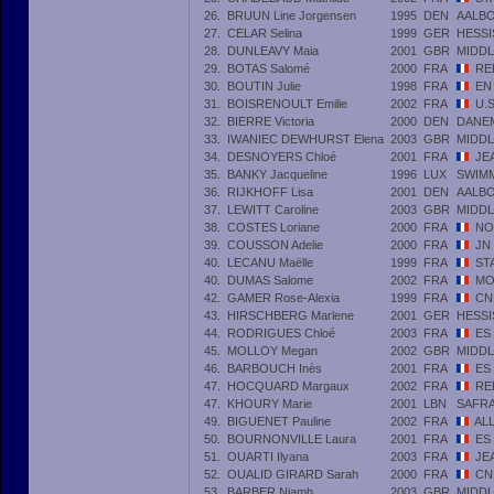
26.
BRUUN Line Jorgensen
1995
DEN
AALB
27.
CELAR Selina
1999
GER
HESS
28.
DUNLEAVY Maia
2001
GBR
MIDDL
29.
BOTAS Salomé
2000
FRA
RE
30.
BOUTIN Julie
1998
FRA
EN
31.
BOISRENOULT Emilie
2002
FRA
U.
32.
BIERRE Victoria
2000
DEN
DANE
33.
IWANIEC DEWHURST Elena
2003
GBR
MIDDL
34.
DESNOYERS Chloé
2001
FRA
JE
35.
BANKY Jacqueline
1996
LUX
SWIM
36.
RIJKHOFF Lisa
2001
DEN
AALB
37.
LEWITT Caroline
2003
GBR
MIDDL
38.
COSTES Loriane
2000
FRA
NO
39.
COUSSON Adelie
2000
FRA
JN
40.
LECANU Maëlle
1999
FRA
ST
40.
DUMAS Salome
2002
FRA
MO
42.
GAMER Rose-Alexia
1999
FRA
CN
43.
HIRSCHBERG Marlene
2001
GER
HESS
44.
RODRIGUES Chloé
2003
FRA
ES
45.
MOLLOY Megan
2002
GBR
MIDDL
46.
BARBOUCH Inès
2001
FRA
ES
47.
HOCQUARD Margaux
2002
FRA
RE
47.
KHOURY Marie
2001
LBN
SAFR
49.
BIGUENET Pauline
2002
FRA
AL
50.
BOURNONVILLE Laura
2001
FRA
ES
51.
OUARTI Ilyana
2003
FRA
JE
52.
OUALID GIRARD Sarah
2000
FRA
CN
53.
BARBER Niamh
2003
GBR
MIDDL