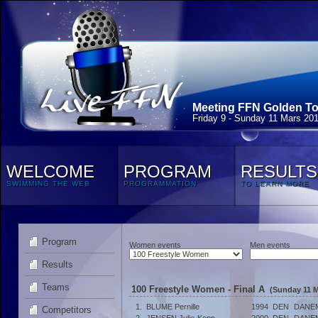
Meeting FFN Golden Tou
Friday 9 - Sunday 11 Mars 20
WELCOME
PROGRAM
RESULTS
SWIMMING THE WEB
PROGRAMMATION
TO LEARN MORE
Program
Women events
Men events
Results
Teams
100 Freestyle Women - Final A
(Sunday 11 M
1.
BLUME Pernille
1994
DEN
DANE
Competitors