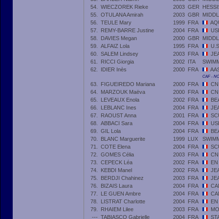
54.
WIECZOREK Rieke
2003
GER
HESS
55.
OTULANA Amirah
2003
GBR
MIDDL
56.
TEULE Mary
1999
FRA
AQ
57.
REMY-BARRE Justine
2004
FRA
US
58.
DAVIES Megan
2000
GBR
MIDDL
59.
ALFAIZ Lola
1995
FRA
U.
60.
SALEM Lindsey
2003
FRA
JE
61.
RICCI Giorgia
2002
ITA
SWIM
62.
IDIER Inès
2000
FRA
AA
CAF - N
63.
FIGUEIREDO Mariana
2000
FRA
CN
64.
MARZOUK Maëva
2000
FRA
CN
65.
LEVEAUX Enola
2002
FRA
BE
66.
LEBLANC Ines
2004
FRA
JE
67.
RAOUST Anna
2001
FRA
SC
68.
ABBACI Sara
2004
FRA
US
69.
GIL Lola
2004
FRA
BE
70.
BLANC Marguerite
1999
LUX
SWIM
71.
COTE Elena
2004
FRA
SC
72.
GOMES Célia
2003
FRA
CN
73.
CEPECK Léa
2002
FRA
EN
74.
KEBDI Manel
2002
FRA
JE
75.
BERDJI Chahinez
2003
FRA
JE
76.
BIZAIS Laura
2004
FRA
CA
77.
LE GUEN Ambre
2004
FRA
CA
78.
LISTRAT Charlotte
2004
FRA
EN
79.
RHAIEM Lilee
2003
FRA
MO
---
TABIASCO Gabrielle
2004
FRA
ST