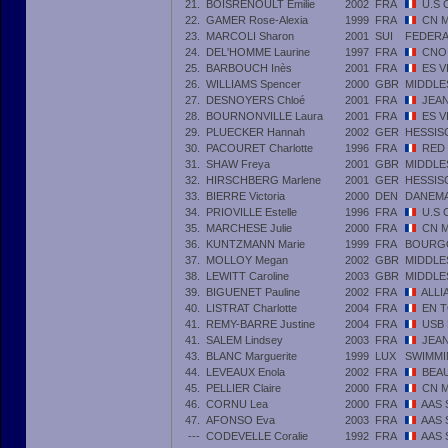
21.
BOISRENOULT Emilie
2002
FRA
U.S 
22.
GAMER Rose-Alexia
1999
FRA
CN M
23.
MARCOLI Sharon
2001
SUI
FEDERA
24.
DEL'HOMME Laurine
1997
FRA
CNO
25.
BARBOUCH Inès
2001
FRA
ES V
26.
WILLIAMS Spencer
2000
GBR
MIDDLE
27.
DESNOYERS Chloé
2001
FRA
JEA
28.
BOURNONVILLE Laura
2001
FRA
ES V
29.
PLUECKER Hannah
2002
GER
HESSIS
30.
PACOURET Charlotte
1996
FRA
RED
31.
SHAW Freya
2001
GBR
MIDDLE
32.
HIRSCHBERG Marlene
2001
GER
HESSIS
33.
BIERRE Victoria
2000
DEN
DANEM
34.
PRIOVILLE Estelle
1996
FRA
U.S 
35.
MARCHESE Julie
2000
FRA
CN M
36.
KUNTZMANN Marie
1999
FRA
BOURG
37.
MOLLOY Megan
2002
GBR
MIDDLE
38.
LEWITT Caroline
2003
GBR
MIDDLE
39.
BIGUENET Pauline
2002
FRA
ALLI
40.
LISTRAT Charlotte
2004
FRA
EN 
41.
REMY-BARRE Justine
2004
FRA
USB
41.
SALEM Lindsey
2003
FRA
JEA
43.
BLANC Marguerite
1999
LUX
SWIMM
44.
LEVEAUX Enola
2002
FRA
BEAU
45.
PELLIER Claire
2000
FRA
CN M
46.
CORNU Lea
2000
FRA
AAS 
47.
AFONSO Eva
2003
FRA
AAS 
---
CODEVELLE Coralie
1992
FRA
AAS 