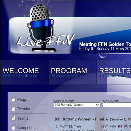
Meeting FFN Golden Tou
Friday 9 - Sunday 11 Mars 20
WELCOME
PROGRAM
RESULTS
SWIMMING THE WEB
PROGRAMMATION
TO LEARN MORE
Program
Women events
Men events
Results
Teams
100 Butterfly Women - Final A
(Sunday 11 Ma
1.
WATTEL Marie
1997
FRA
MON
Competitors