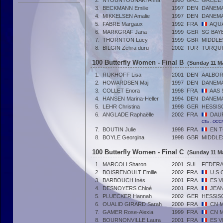
2.
NTOUNTOUNAKI Anna
1995
GRE
GRÈCE
3.
BECKMANN Emilie
1997
DEN
DANEM
4.
MIKKELSEN Amalie
1997
DEN
DANEM
5.
FABRE Margaux
1992
FRA
AQU
6.
MARKGRAF Jana
1999
GER
SG BAY
7.
THORNTON Lucy
1999
GBR
MIDDLE
8.
BILGIN Zehra duru
2002
TUR
TURQUI
100 Butterfly Women - Final B
(Sunday 11 Ma
1.
RIJKHOFF Lisa
2001
DEN
AALBO
2.
HOWARDSEN Maj
1997
DEN
DANEM
3.
COLLET Enora
1998
FRA
AAS 
4.
HANSEN Marina-Heller
1994
DEN
DANEM
5.
LEHR Christina
1998
GER
HESSIS
6.
ANGLADE Raphaëlle
2002
FRA
DAU
CEx - OCC
7.
BOUTIN Julie
1998
FRA
EN 
8.
BOYLE Georgina
1998
GBR
MIDDLE
100 Butterfly Women - Final C
(Sunday 11 Ma
1.
MARCOLI Sharon
2001
SUI
FEDERA
2.
BOISRENOULT Emilie
2002
FRA
U.S 
3.
BARBOUCH Inès
2001
FRA
ES V
4.
DESNOYERS Chloé
2001
FRA
JEA
5.
PLUECKER Hannah
2002
GER
HESSIS
6.
OUALID GIRARD Sarah
2000
FRA
CN M
7.
GAMER Rose-Alexia
1999
FRA
CN M
8.
BOURNONVILLE Laura
2001
FRA
ES V