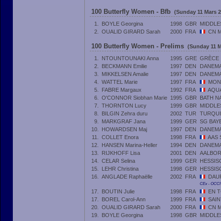
100 Butterfly Women - Bfb
(Sunday 11 Mars 2
1.
BOYLE Georgina
1998
GBR
MIDDLE
2.
OUALID GIRARD Sarah
2000
FRA
CN M
100 Butterfly Women - Prelims
(Sunday 11 M
1.
NTOUNTOUNAKI Anna
1995
GRE
GRÈCE
2.
BECKMANN Emilie
1997
DEN
DANEM
3.
MIKKELSEN Amalie
1997
DEN
DANEM
4.
WATTEL Marie
1997
FRA
MON
5.
FABRE Margaux
1992
FRA
AQU
6.
O'CONNOR Siobhan Marie
1995
GBR
BATH N
7.
THORNTON Lucy
1999
GBR
MIDDLE
8.
BILGIN Zehra duru
2002
TUR
TURQUI
9.
MARKGRAF Jana
1999
GER
SG BAY
10.
HOWARDSEN Maj
1997
DEN
DANEM
11.
COLLET Enora
1998
FRA
AAS 
12.
HANSEN Marina-Heller
1994
DEN
DANEM
13.
RIJKHOFF Lisa
2001
DEN
AALBO
14.
CELAR Selina
1999
GER
HESSIS
15.
LEHR Christina
1998
GER
HESSIS
16.
ANGLADE Raphaëlle
2002
FRA
DAU
CEx - OCC
17.
BOUTIN Julie
1998
FRA
EN 
17.
BOREL Carol-Ann
1999
FRA
SAIN
20.
OUALID GIRARD Sarah
2000
FRA
CN M
19.
BOYLE Georgina
1998
GBR
MIDDLE