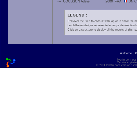
---
COUSSON Adelie
2000
FRA
JN 
LEGEND :
Roll over the time to consult with lap or to show the na
Le chiffre en
italique
représente le temps de réaction l
Click on a structure to display all the results of this t
Welcome
|
P
liveffn.com est
Ce site exploite
© 2011 liveffn.com version : 2.