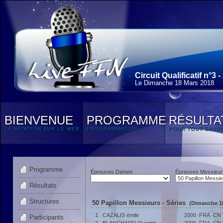
Circuit Qualificatif n°3 -
Le Dimanche 18 Mars 2018
BIENVENUE
PROGRAMME
RÉSULTA
LA NATATION SUR LE WEB
PROGRAMMATION
POUR TOUT SAVOI
Programme
Épreuves Dames
Épreuves Messieur
Résultats
Structures
50 Papillon Messieurs - Séries
(Dimanche 18
1.
CAZALIS émile
2000
FRA
CN 
Participants