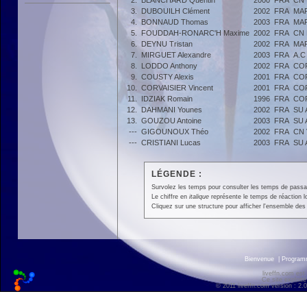
2.
BLANCHARD Quentin
2000
FRA
CN 
3.
DUBOUILH Clément
2002
FRA
MA
4.
BONNAUD Thomas
2003
FRA
MA
5.
FOUDDAH-RONARC'H Maxime
2002
FRA
CN
6.
DEYNU Tristan
2002
FRA
MA
7.
MIRGUET Alexandre
2003
FRA
A.
8.
LODDO Anthony
2002
FRA
CO
9.
COUSTY Alexis
2001
FRA
CO
10.
CORVAISIER Vincent
2001
FRA
CO
11.
IDZIAK Romain
1996
FRA
CO
12.
DAHMANI Younes
2002
FRA
SU
13.
GOUZOU Antoine
2003
FRA
SU
---
GIGOUNOUX Théo
2002
FRA
CN 
---
CRISTIANI Lucas
2003
FRA
SU
LÉGENDE :
Survolez les temps pour consulter les temps de passage 
Le chiffre en
italique
représente le temps de réaction l
Cliquez sur une structure pour afficher l'ensemble des 
Bienvenue
|
Progra
liveffn.com est
Ce site exploite
© 2011 liveffn.com version : 2.