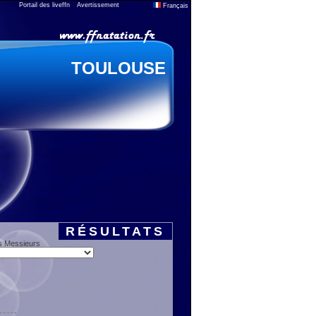
Portail des liveffn
Avertissement
Français
TOULOUSE
RÉSULTATS
s Messieurs