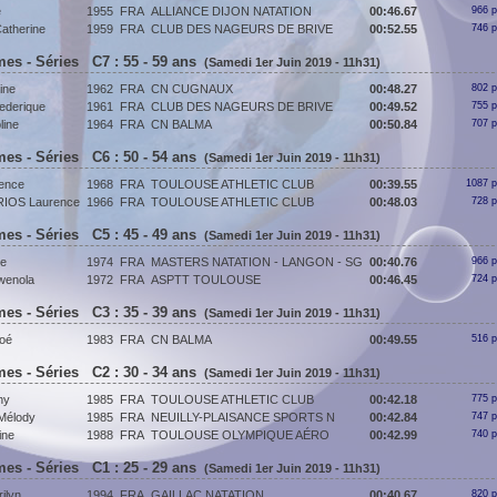
e
1955
FRA
ALLIANCE DIJON NATATION
00:46.67
966 p
therine
1959
FRA
CLUB DES NAGEURS DE BRIVE
00:52.55
746 p
es - Séries C7 : 55 - 59 ans
(Samedi 1er Juin 2019 - 11h31)
ine
1962
FRA
CN CUGNAUX
00:48.27
802 p
derique
1961
FRA
CLUB DES NAGEURS DE BRIVE
00:49.52
755 p
ine
1964
FRA
CN BALMA
00:50.84
707 p
es - Séries C6 : 50 - 54 ans
(Samedi 1er Juin 2019 - 11h31)
ence
1968
FRA
TOULOUSE ATHLETIC CLUB
00:39.55
1087 p
IOS Laurence
1966
FRA
TOULOUSE ATHLETIC CLUB
00:48.03
728 p
es - Séries C5 : 45 - 49 ans
(Samedi 1er Juin 2019 - 11h31)
le
1974
FRA
MASTERS NATATION - LANGON - SG
00:40.76
966 p
enola
1972
FRA
ASPTT TOULOUSE
00:46.45
724 p
es - Séries C3 : 35 - 39 ans
(Samedi 1er Juin 2019 - 11h31)
oé
1983
FRA
CN BALMA
00:49.55
516 p
es - Séries C2 : 30 - 34 ans
(Samedi 1er Juin 2019 - 11h31)
ny
1985
FRA
TOULOUSE ATHLETIC CLUB
00:42.18
775 p
Mélody
1985
FRA
NEUILLY-PLAISANCE SPORTS N
00:42.84
747 p
ine
1988
FRA
TOULOUSE OLYMPIQUE AÉRO
00:42.99
740 p
es - Séries C1 : 25 - 29 ans
(Samedi 1er Juin 2019 - 11h31)
ilyn
1994
FRA
GAILLAC NATATION
00:40.67
820 p