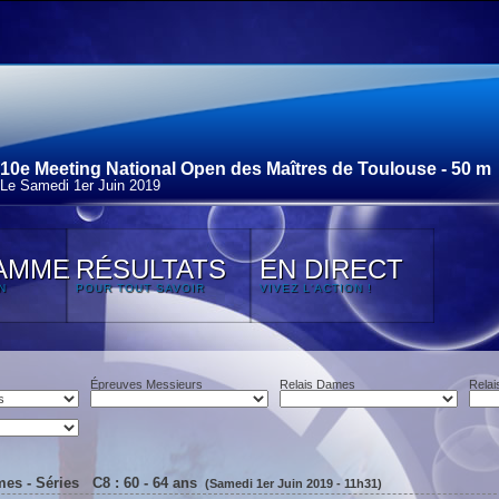
10e Meeting National Open des Maîtres de Toulouse - 50 m
Le Samedi 1
er
Juin 2019
AMME
RÉSULTATS
EN DIRECT
N
POUR TOUT SAVOIR
VIVEZ L'ACTION !
Épreuves Messieurs
Relais Dames
Relai
es - Séries C8 : 60 - 64 ans
(Samedi 1er Juin 2019 - 11h31)