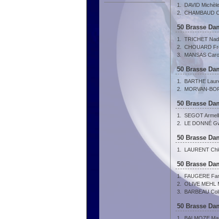
1.
DAVID Michèl
2.
CHAMBAUD Ca
50 Brasse Dam
1.
TRICHET Nad
2.
CHOUARD Fre
3.
MANSAS Carol
50 Brasse Dam
1.
BARTHE Laur
2.
MORVAN-BOR
50 Brasse Dam
1.
SEGOT Armel
2.
LE DONNÉ Gw
50 Brasse Dam
1.
LAURENT Chl
50 Brasse Dam
1.
FAUGERE Fa
2.
OLIVE MEHL 
3.
BARBEAU Col
50 Brasse Dam
1.
BALMOZE Mar