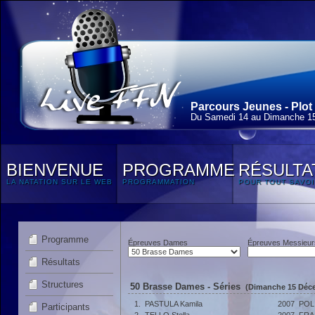
Parcours Jeunes - Plot 
Du Samedi 14 au Dimanche 1
BIENVENUE
PROGRAMME
RÉSULTA
LA NATATION SUR LE WEB
PROGRAMMATION
POUR TOUT SAVOI
Programme
Épreuves Dames
Épreuves Messieur
Résultats
Structures
50 Brasse Dames - Séries
(Dimanche 15 Déce
1.
PASTULA Kamila
2007
POL
Participants