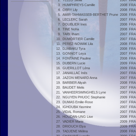
2.
TELLO Stella
2007
FRA
3.
HUMPHREYS Camille
2008
FRA
4.
OBRY Lily
2008
FRA
5.
AMIR-TAHMASSEB-BERTHET Prune
2008
FRA
6.
LECLERC Sarah
2007
FRA
7.
DOUBLIER Ines
2008
FRA
8.
TINE Noha
2008
FRA
9.
TAIBI Ilham
2007
FRA
10.
DUMORTIER Camille
2007
FRA
11.
PEREZ-NOWAK Lila
2008
FRA
12.
DJABAKU Tyra
2008
FRA
13.
GONNOT Leya
2007
FRA
14.
FONTAINE Pauline
2008
FRA
15.
DUBERN Lucie
2009
FRA
16.
GUERILLOT Léna
2009
FRA
17.
JANAILLAC Inés
2007
FRA
18.
JAZON MENARD Anna
2007
FRA
19.
BARBIER Aliyah
2008
FRA
20.
BAUDET Melis
2007
FRA
21.
VANHEERSWINGHELS Lyne
2007
FRA
22.
NGUYEN PHUOC Stephanie
2009
FRA
23.
DUMAS Emilie-Rose
2007
FRA
24.
IGHOUBA Yasmine
2007
FRA
25.
VIDAL Romane
2007
FRA
26.
HOUDAN-UNG Lise
2008
FRA
27.
VADIER Marie
2009
FRA
28.
DRIOUCH Elya
2009
FRA
29.
TADJENE Mélina
2008
FRA