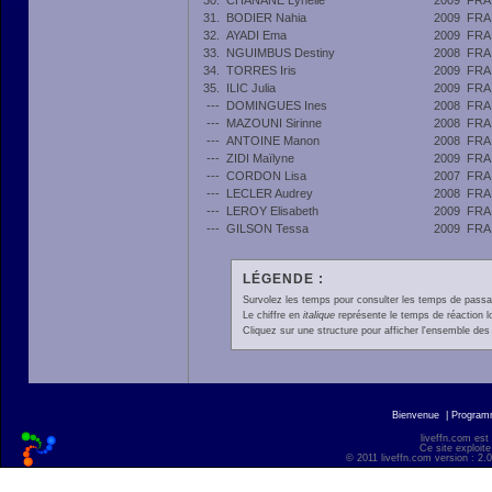
30.
CHANANE Lynelle
2009
FRA
31.
BODIER Nahia
2009
FRA
32.
AYADI Ema
2009
FRA
33.
NGUIMBUS Destiny
2008
FRA
34.
TORRES Iris
2009
FRA
35.
ILIC Julia
2009
FRA
---
DOMINGUES Ines
2008
FRA
---
MAZOUNI Sirinne
2008
FRA
---
ANTOINE Manon
2008
FRA
---
ZIDI Maïlyne
2009
FRA
---
CORDON Lisa
2007
FRA
---
LECLER Audrey
2008
FRA
---
LEROY Elisabeth
2009
FRA
---
GILSON Tessa
2009
FRA
LÉGENDE :
Survolez les temps pour consulter les temps de passage 
Le chiffre en
italique
représente le temps de réaction l
Cliquez sur une structure pour afficher l'ensemble des 
Bienvenue
|
Progra
liveffn.com est
Ce site exploite
© 2011 liveffn.com version : 2.