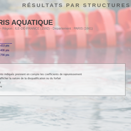
RÉSULTATS PAR STRUCTURES
RIS AQUATIQUE
8 - Région : ILE-DE-FRANCE (1592) - Département : PARIS (1661)
453 pts
406 pts
756 pts
ints indiqués prennent en compte les coefficients de rajeunissement
cher la nature de la disqualification ou du forfait
t
ve