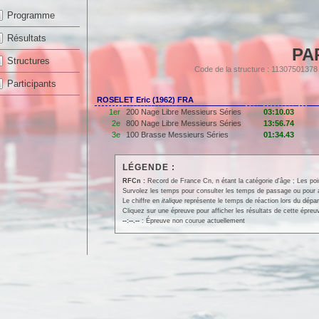
Programme
Résultats
PA
Structures
Code de la structure : 1130750137
Participants
ROSELET Eric (1962) FRA
1er
200 Nage Libre Messieurs Séries
03:10.03
2e
800 Nage Libre Messieurs Séries
13:56.74
3e
100 Brasse Messieurs Séries
01:34.43
LÉGENDE :
RFCn :
Record de France Cn, n étant la catégorie d'âge ; Les po
Survolez les temps pour consulter les temps de passage ou pour affi
Le chiffre en
italique
représente le temps de réaction lors du dépar
Cliquez sur une épreuve pour afficher les résultats de cette épreu
--:--.--
: Épreuve non courue actuellement