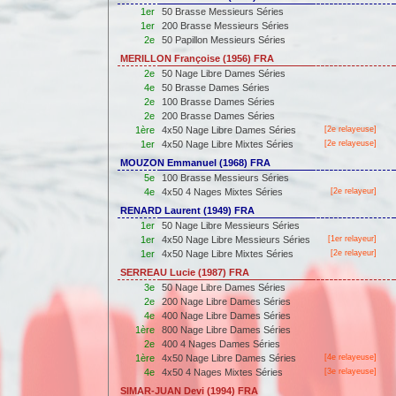
1er
50 Brasse Messieurs Séries
1er
200 Brasse Messieurs Séries
2e
50 Papillon Messieurs Séries
MERILLON Françoise (1956) FRA
2e
50 Nage Libre Dames Séries
4e
50 Brasse Dames Séries
2e
100 Brasse Dames Séries
2e
200 Brasse Dames Séries
1ère
4x50 Nage Libre Dames Séries
[2e relayeuse]
1er
4x50 Nage Libre Mixtes Séries
[2e relayeuse]
MOUZON Emmanuel (1968) FRA
5e
100 Brasse Messieurs Séries
4e
4x50 4 Nages Mixtes Séries
[2e relayeur]
RENARD Laurent (1949) FRA
1er
50 Nage Libre Messieurs Séries
1er
4x50 Nage Libre Messieurs Séries
[
1er
relayeur]
1er
4x50 Nage Libre Mixtes Séries
[2e relayeur]
SERREAU Lucie (1987) FRA
3e
50 Nage Libre Dames Séries
2e
200 Nage Libre Dames Séries
4e
400 Nage Libre Dames Séries
1ère
800 Nage Libre Dames Séries
2e
400 4 Nages Dames Séries
1ère
4x50 Nage Libre Dames Séries
[4e relayeuse]
4e
4x50 4 Nages Mixtes Séries
[3e relayeuse]
SIMAR-JUAN Devi (1994) FRA