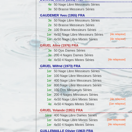
4e
50 Nage Libre Messieurs Séries
3e
50 Brasse Messieurs Séries
GAUDEMER Yves (1955) FRA
3e
50 Nage Libre Messieurs Séries
2e
50 Brasse Messieurs Séries
2e
100 Brasse Messieurs Séries
1er
4x50 Nage Libre Messieurs Séries
[4e relayeur]
1er
4x50 Nage Libre Mixtes Séries
[4e relayeur]
GRUEL Aline (1976) FRA
3e
50 Dos Dames Séries
3e
200 4 Nages Dames Séries
4e
4x50 4 Nages Mixtes Séries
[4e relayeuse]
GRUEL Wilfrid (1973) FRA
1er
50 Nage Libre Messieurs Séries
1er
100 Nage Libre Messieurs Séries
1er
400 Nage Libre Messieurs Séries
1er
800 Nage Libre Messieurs Séries
1er
100 Dos Messieurs Séries
1er
200 4 Nages Messieurs Séries
1er
4x50 Nage Libre Mixtes Séries
[4e relayeur]
4e
4x50 4 Nages Mixtes Séries
[
1er
relayeur]
GRUEL Yolande (1951) FRA
1ère
400 Nage Libre Dames Séries
1er
4x50 Nage Libre Mixtes Séries
[
1er
relayeuse]
1er
4x50 4 Nages Mixtes Séries
[4e relayeuse]
GUILLEMAILLE Olivier (1963) FRA