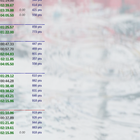
01:14.00
549 pts
02:39.67
614 pts
03:39.88
0.00
421 pts
04:05.50
0.00
558 pts
01:25.57
859 pts
01:22.00
773 pts
00:47.33
447 pts
00:57.70
469 pts
02:04.83
601 pts
02:11.85
357 pts
04:05.50
558 pts
01:29.12
610 pts
00:44.28
882 pts
01:38.48
886 pts
03:38.62
831 pts
01:43.21
646 pts
02:15.86
918 pts
01:10.86
919 pts
00:37.89
926 pts
01:21.40
944 pts
02:19.61
883 pts
02:15.86
0.00
918 pts