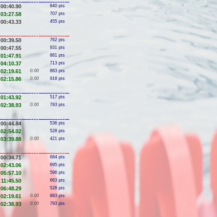
00:40.90
840 pts
03:27.58
707 pts
00:43.33
455 pts
00:39.50
762 pts
00:47.55
931 pts
01:47.91
881 pts
04:10.37
713 pts
02:19.61
0.00
883 pts
02:15.86
0.00
918 pts
01:43.92
517 pts
02:38.93
0.00
793 pts
00:44.84
536 pts
02:54.02
528 pts
03:39.88
0.00
421 pts
00:34.71
684 pts
02:43.06
695 pts
05:57.10
596 pts
11:45.50
663 pts
06:48.29
528 pts
02:19.61
0.00
883 pts
02:38.93
0.00
793 pts