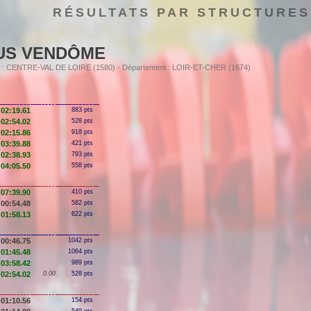
RÉSULTATS PAR STRUCTURES
US VENDÔME
ion : CENTRE-VAL DE LOIRE (1580) - Département : LOIR-ET-CHER (1674)
02:19.61
883 pts
02:54.02
528 pts
02:15.86
918 pts
03:39.88
421 pts
02:38.93
793 pts
04:05.50
558 pts
07:39.90
410 pts
00:54.48
582 pts
01:58.13
622 pts
00:46.75
1042 pts
01:45.48
1064 pts
03:58.42
989 pts
02:54.02
0.00
528 pts
01:10.56
154 pts