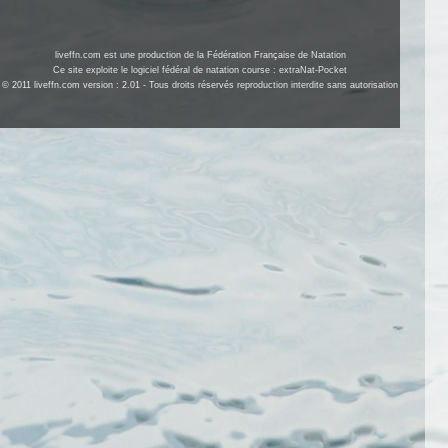
liveffn.com est une production de la Fédération Française de Natation
Ce site exploite le logiciel fédéral de natation course : extraNat-Pocket
© 2011 liveffn.com version : 2.01 - Tous droits réservés reproduction interdite sans autorisation