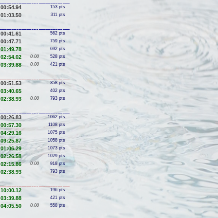
00:54.94
153 pts
01:03.50
311 pts
00:41.61
562 pts
00:47.71
759 pts
01:49.78
692 pts
02:54.02
0.00
528 pts
03:39.88
0.00
421 pts
00:51.53
358 pts
03:40.65
402 pts
02:38.93
0.00
793 pts
00:26.83
1062 pts
00:57.30
1108 pts
04:29.16
1075 pts
09:25.87
1058 pts
01:06.29
1073 pts
02:26.58
1029 pts
02:15.86
0.00
918 pts
02:38.93
793 pts
10:00.12
196 pts
03:39.88
421 pts
04:05.50
0.00
558 pts