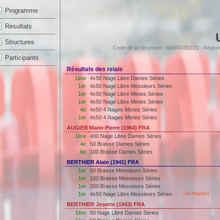
Programme
Résultats
Structures
Code de la structure : 50604100221 - Rég
Participants
Résultats des relais
1ère
4x50 Nage Libre Dames Séries
1er
4x50 Nage Libre Messieurs Séries
1er
4x50 Nage Libre Mixtes Séries
1er
4x50 Nage Libre Mixtes Séries
4e
4x50 4 Nages Mixtes Séries
1er
4x50 4 Nages Mixtes Séries
AUGIER Marie-Pierre (1964) FRA
1ère
400 Nage Libre Dames Séries
4e
50 Brasse Dames Séries
6e
100 Brasse Dames Séries
BERTHIER Alain (1941) FRA
1er
50 Brasse Messieurs Séries
1er
100 Brasse Messieurs Séries
1er
200 Brasse Messieurs Séries
1er
4x50 Nage Libre Messieurs Séries
[2e relayeur]
BERTHIER Josette (1943) FRA
1ère
50 Nage Libre Dames Séries