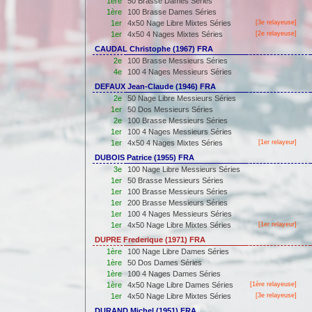
1ère
50 Brasse Dames Séries
1ère
100 Brasse Dames Séries
1er
4x50 Nage Libre Mixtes Séries
[3e relayeuse]
1er
4x50 4 Nages Mixtes Séries
[2e relayeuse]
CAUDAL Christophe (1967) FRA
2e
100 Brasse Messieurs Séries
4e
100 4 Nages Messieurs Séries
DEFAUX Jean-Claude (1946) FRA
2e
50 Nage Libre Messieurs Séries
1er
50 Dos Messieurs Séries
2e
100 Brasse Messieurs Séries
1er
100 4 Nages Messieurs Séries
1er
4x50 4 Nages Mixtes Séries
[
1er
relayeur]
DUBOIS Patrice (1955) FRA
3e
100 Nage Libre Messieurs Séries
1er
50 Brasse Messieurs Séries
1er
100 Brasse Messieurs Séries
1er
200 Brasse Messieurs Séries
1er
100 4 Nages Messieurs Séries
1er
4x50 Nage Libre Mixtes Séries
[
1er
relayeur]
DUPRE Frederique (1971) FRA
1ère
100 Nage Libre Dames Séries
1ère
50 Dos Dames Séries
1ère
100 4 Nages Dames Séries
1ère
4x50 Nage Libre Dames Séries
[
1ère
relayeuse]
1er
4x50 Nage Libre Mixtes Séries
[3e relayeuse]
DURAND Michel (1951) FRA