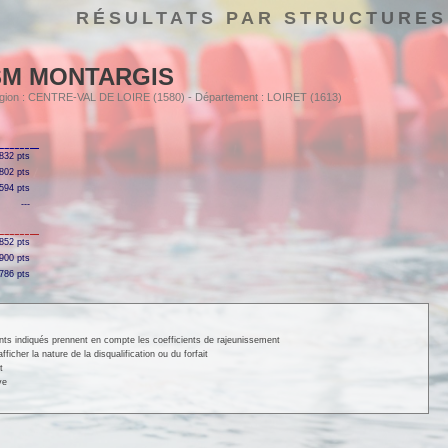
RÉSULTATS PAR STRUCTURES
SM MONTARGIS
Région : CENTRE-VAL DE LOIRE (1580) - Département : LOIRET (1613)
832 pts
802 pts
594 pts
---
852 pts
900 pts
786 pts
ints indiqués prennent en compte les coefficients de rajeunissement
cher la nature de la disqualification ou du forfait
t
ve