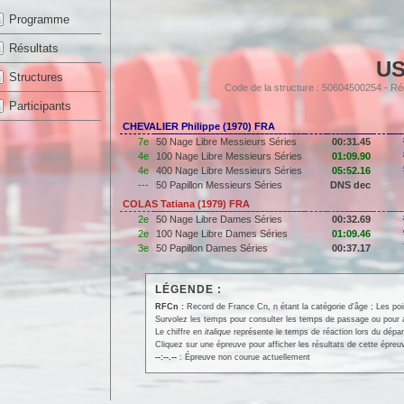
Programme
Résultats
U
Structures
Code de la structure : 50604500254 - 
Participants
CHEVALIER Philippe (1970) FRA
7e
50 Nage Libre Messieurs Séries
00:31.45
4e
100 Nage Libre Messieurs Séries
01:09.90
4e
400 Nage Libre Messieurs Séries
05:52.16
---
50 Papillon Messieurs Séries
DNS dec
COLAS Tatiana (1979) FRA
2e
50 Nage Libre Dames Séries
00:32.69
2e
100 Nage Libre Dames Séries
01:09.46
3e
50 Papillon Dames Séries
00:37.17
LÉGENDE :
RFCn :
Record de France Cn, n étant la catégorie d'âge ; Les po
Survolez les temps pour consulter les temps de passage ou pour affi
Le chiffre en
italique
représente le temps de réaction lors du dépar
Cliquez sur une épreuve pour afficher les résultats de cette épreu
--:--.--
: Épreuve non courue actuellement