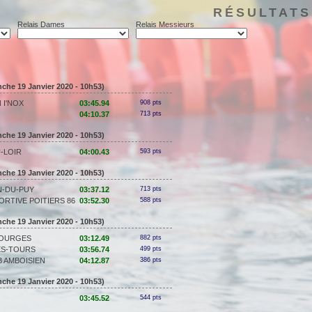
RÉSULTATS
Relais Dames
Relais Messieurs
che 19 Janvier 2020 - 10h53)
 I'NOX
03:45.94
908 pts
04:10.37
713 pts
che 19 Janvier 2020 - 10h53)
-LOIR
04:00.43
593 pts
che 19 Janvier 2020 - 10h53)
N-DU-PUY
03:37.12
713 pts
ORTIVE POITIERS 86
03:52.30
588 pts
che 19 Janvier 2020 - 10h53)
BOURGES
03:12.49
882 pts
ÈS-TOURS
03:56.74
499 pts
 AMBOISIEN
04:12.87
386 pts
che 19 Janvier 2020 - 10h53)
03:45.52
544 pts