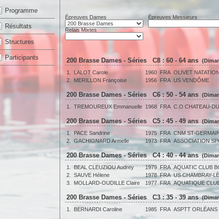
Programme
Épreuves Dames
Épreuves Messieurs
Résultats
Relais Mixtes
Structures
Participants
200 Brasse Dames - Séries C8 : 60 - 64 ans
(Diman
1.
LALOT Carole
1960
FRA
OLIVET NATATION
2.
MERILLON Françoise
1956
FRA
US VENDÔME
200 Brasse Dames - Séries C6 : 50 - 54 ans
(Diman
1.
TREMOUREUX Emmanuelle
1968
FRA
C.O CHATEAU-DU
200 Brasse Dames - Séries C5 : 45 - 49 ans
(Diman
1.
PACE Sandrine
1975
FRA
CNM ST-GERMAI
2.
GACHIGNARD Armelle
1973
FRA
ASSOCIATION SP
200 Brasse Dames - Séries C4 : 40 - 44 ans
(Diman
1.
BEAL CLEUZIOU Audrey
1979
FRA
AQUATIC CLUB 
2.
SAUVE Hélene
1978
FRA
US CHAMBRAY-L
3.
MOLLARD-OUDILLE Claire
1977
FRA
AQUATIQUE CLUB
200 Brasse Dames - Séries C3 : 35 - 39 ans
(Diman
1.
BERNARDI Caroline
1985
FRA
ASPTT ORLÉANS