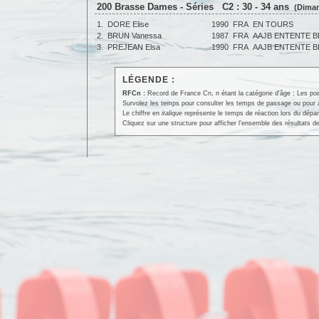
200 Brasse Dames - Séries C2 : 30 - 34 ans
(Diman
1.
DORE Elise
1990
FRA
EN TOURS
2.
BRUN Vanessa
1987
FRA
AAJB ENTENTE B
3.
PREJEAN Elsa
1990
FRA
AAJB ENTENTE B
LÉGENDE :
RFCn :
Record de France Cn, n étant la catégorie d'âge ; Les po
Survolez les temps pour consulter les temps de passage ou pour affi
Le chiffre en
italique
représente le temps de réaction lors du dépar
Cliquez sur une structure pour afficher l'ensemble des résultats de