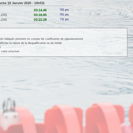
che 19 Janvier 2020 - 10h53)
03:14.46
785 pts
LOIS
03:16.95
761 pts
LOIS
03:22.28
711 pts
ints indiqués prennent en compte les coefficients de rajeunissement
cher la nature de la disqualification ou du forfait
t
 cette structure