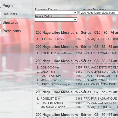
Programme
Épreuves Dames
Épreuves Messieurs
Résultats
Relais Mixtes
Structures
Participants
200 Nage Libre Messieurs - Séries C10 : 70 - 74 
1.
LEGRAND Patrick
1946
FRA
AQUATIC CLUB B
200 Nage Libre Messieurs - Séries C9 : 65 - 69 a
1.
ROUILLIER Jean-Pierre
1951
FRA
US LA CHATRE NAT
200 Nage Libre Messieurs - Séries C8 : 60 - 64 a
1.
DOLIGE Gilles
1957
FRA
AAJB ENTENTE BL
2.
LALOT Eric
1960
FRA
OLIVET NATATION 
3.
PASELLA Olivier
1958
FRA
ORLEANS VAL DE L
4.
MORRI Jean-Pierre
1956
FRA
ACS CORMEILLES
5.
LEFEBURE Dominique
1959
FRA
CN CHÂTEAUDUN
200 Nage Libre Messieurs - Séries C7 : 55 - 59 a
1.
ROSELET Eric
1962
FRA
PARIS AQUATIQUE
2.
PEUFFIER Andre
1964
FRA
ACS CORMEILLES
3.
MARCHAIS Fabien
1962
FRA
AQUATIQUE CLUB 
200 Nage Libre Messieurs - Séries C6 : 50 - 54 a