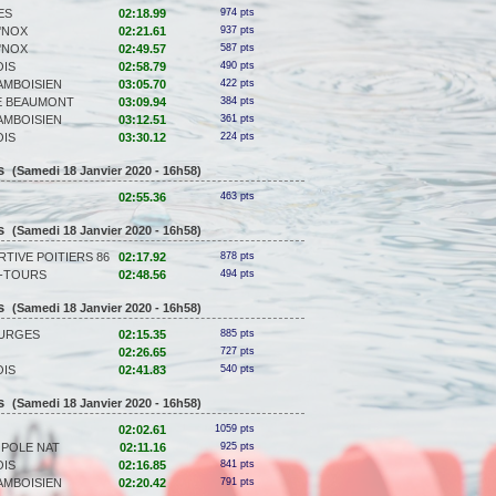
ES
02:18.99
974 pts
I'NOX
02:21.61
937 pts
I'NOX
02:49.57
587 pts
OIS
02:58.79
490 pts
AMBOISIEN
03:05.70
422 pts
E BEAUMONT
03:09.94
384 pts
AMBOISIEN
03:12.51
361 pts
OIS
03:30.12
224 pts
ns
(Samedi 18 Janvier 2020 - 16h58)
02:55.36
463 pts
ns
(Samedi 18 Janvier 2020 - 16h58)
TIVE POITIERS 86
02:17.92
878 pts
S-TOURS
02:48.56
494 pts
ns
(Samedi 18 Janvier 2020 - 16h58)
OURGES
02:15.35
885 pts
02:26.65
727 pts
OIS
02:41.83
540 pts
ns
(Samedi 18 Janvier 2020 - 16h58)
02:02.61
1059 pts
POLE NAT
02:11.16
925 pts
OIS
02:16.85
841 pts
AMBOISIEN
02:20.42
791 pts