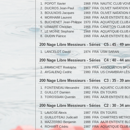
1.
POPOT Xavier
1968
FRA
NAUTIC CLUB VOV
2.
DUCROS Jean-Paul
1967
FRA
OLIVET NATATION 
3.
BOULNOIS Jacques
1969
FRA
OLIVET NATATION 
4.
MORHAIM Laurent
1968
FRA
AAJB ENTENTE BL
5.
BUCHENET Jean-Philippe
1970
FRA
AQUATIQUE CLUB 
6.
LEMAIRE Christian
1968
FRA
CANETON CLUB D
7.
LE MOINE Stephane
1968
FRA
AQUATIQUE CLUB 
8.
OUDIN Patrice
1968
FRA
AAJB ENTENTE BL
200 Nage Libre Messieurs - Séries C5 : 45 - 49 a
1.
LANCELOT David
1974
FRA
USM SARAN
200 Nage Libre Messieurs - Séries C4 : 40 - 44 a
1.
FRANCHET Rodolphe
1976
FRA
ASSOCIATION SPOR
2.
AYGALENQ Cedric
1980
FRA
US CHAMBRAY-LÈ
200 Nage Libre Messieurs - Séries C3 : 35 - 39 a
1.
FONTENEAU Alexandre
1981
FRA
AQUATIC CLUB B
2.
GUILLOT Damien
1982
FRA
EN TOURS
3.
TOROSSIAN Quentin
1981
FRA
AAJB ENTENTE BL
200 Nage Libre Messieurs - Séries C2 : 30 - 34 a
1.
LAVIOSE Alexis
1987
FRA
EN TOURS
2.
GUILLOTEAU Judicaël
1986
FRA
CHARTRES METRO
3.
MAZZERBO Benjamin
1988
FRA
AAJB ENTENTE BL
4.
ROHART Cédric
1987
FRA
AQUATIQUE CLUB 