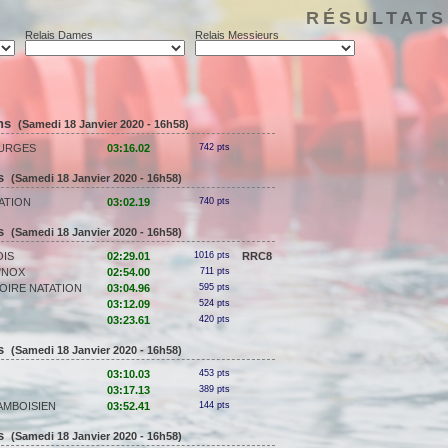
RÉSULTATS
Relais Dames
Relais Messieurs
ans
(Samedi 18 Janvier 2020 - 16h58)
OURGES
03:16.02
742 pts
ns
(Samedi 18 Janvier 2020 - 16h58)
ATION
03:02.19
740 pts
ns
(Samedi 18 Janvier 2020 - 16h58)
OIS
02:29.01
1016 pts
RRC8
I'NOX
02:54.00
711 pts
OIRE NATATION
03:04.96
595 pts
03:12.09
524 pts
03:23.61
420 pts
ns
(Samedi 18 Janvier 2020 - 16h58)
03:10.03
453 pts
03:17.13
389 pts
AMBOISIEN
03:52.41
144 pts
ns
(Samedi 18 Janvier 2020 - 16h58)