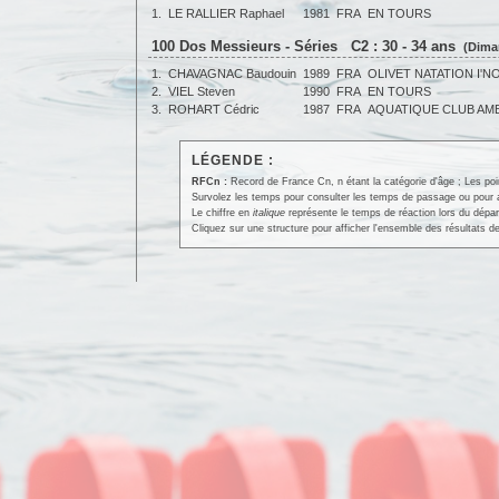
1.
LE RALLIER Raphael
1981
FRA
EN TOURS
100 Dos Messieurs - Séries C2 : 30 - 34 ans
(Dima
1.
CHAVAGNAC Baudouin
1989
FRA
OLIVET NATATION I'N
2.
VIEL Steven
1990
FRA
EN TOURS
3.
ROHART Cédric
1987
FRA
AQUATIQUE CLUB AM
LÉGENDE :
RFCn :
Record de France Cn, n étant la catégorie d'âge ; Les po
Survolez les temps pour consulter les temps de passage ou pour affi
Le chiffre en
italique
représente le temps de réaction lors du dépar
Cliquez sur une structure pour afficher l'ensemble des résultats de