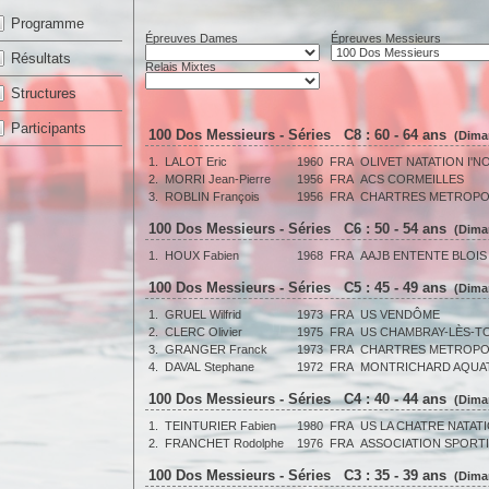
Programme
Épreuves Dames
Épreuves Messieurs
Résultats
Relais Mixtes
Structures
Participants
100 Dos Messieurs - Séries C8 : 60 - 64 ans
(Dima
1.
LALOT Eric
1960
FRA
OLIVET NATATION I'N
2.
MORRI Jean-Pierre
1956
FRA
ACS CORMEILLES
3.
ROBLIN François
1956
FRA
CHARTRES METROPO
100 Dos Messieurs - Séries C6 : 50 - 54 ans
(Dima
1.
HOUX Fabien
1968
FRA
AAJB ENTENTE BLOIS
100 Dos Messieurs - Séries C5 : 45 - 49 ans
(Dima
1.
GRUEL Wilfrid
1973
FRA
US VENDÔME
2.
CLERC Olivier
1975
FRA
US CHAMBRAY-LÈS-T
3.
GRANGER Franck
1973
FRA
CHARTRES METROPO
4.
DAVAL Stephane
1972
FRA
MONTRICHARD AQUA
100 Dos Messieurs - Séries C4 : 40 - 44 ans
(Dima
1.
TEINTURIER Fabien
1980
FRA
US LA CHATRE NATAT
2.
FRANCHET Rodolphe
1976
FRA
ASSOCIATION SPORTI
100 Dos Messieurs - Séries C3 : 35 - 39 ans
(Dima