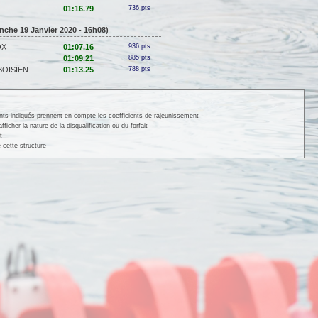
01:16.79
736 pts
nche 19 Janvier 2020 - 16h08)
OX
01:07.16
936 pts
01:09.21
885 pts
BOISIEN
01:13.25
788 pts
ints indiqués prennent en compte les coefficients de rajeunissement
cher la nature de la disqualification ou du forfait
t
 cette structure