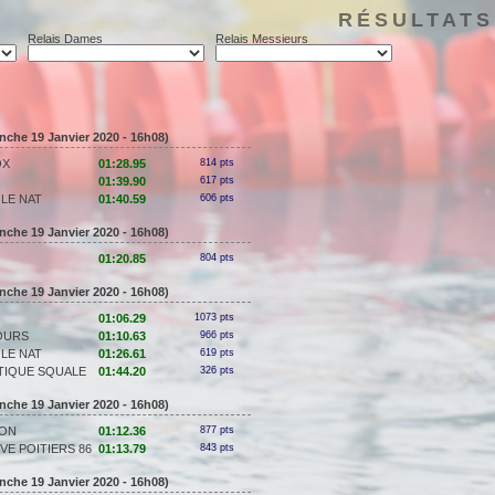
RÉSULTATS
Relais Dames
Relais Messieurs
nche 19 Janvier 2020 - 16h08)
OX
01:28.95
814 pts
01:39.90
617 pts
LE NAT
01:40.59
606 pts
nche 19 Janvier 2020 - 16h08)
01:20.85
804 pts
nche 19 Janvier 2020 - 16h08)
01:06.29
1073 pts
OURS
01:10.63
966 pts
LE NAT
01:26.61
619 pts
TIQUE SQUALE
01:44.20
326 pts
nche 19 Janvier 2020 - 16h08)
ION
01:12.36
877 pts
VE POITIERS 86
01:13.79
843 pts
nche 19 Janvier 2020 - 16h08)