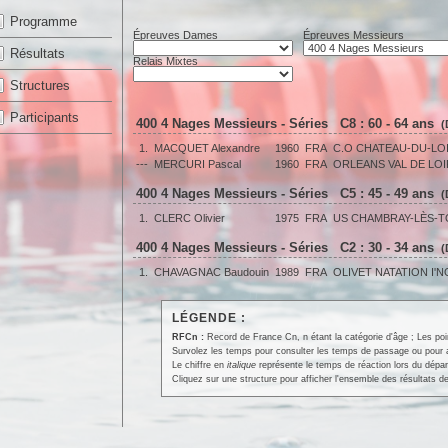
Programme
Épreuves Dames
Épreuves Messieurs
Résultats
Relais Mixtes
Structures
Participants
400 4 Nages Messieurs - Séries C8 : 60 - 64 ans
(
1.
MACQUET Alexandre
1960
FRA
C.O CHATEAU-DU-LO
---
MERCURI Pascal
1960
FRA
ORLEANS VAL DE LOI
400 4 Nages Messieurs - Séries C5 : 45 - 49 ans
(
1.
CLERC Olivier
1975
FRA
US CHAMBRAY-LÈS-
400 4 Nages Messieurs - Séries C2 : 30 - 34 ans
(
1.
CHAVAGNAC Baudouin
1989
FRA
OLIVET NATATION I'N
LÉGENDE :
RFCn :
Record de France Cn, n étant la catégorie d'âge ; Les po
Survolez les temps pour consulter les temps de passage ou pour affi
Le chiffre en
italique
représente le temps de réaction lors du dépar
Cliquez sur une structure pour afficher l'ensemble des résultats de