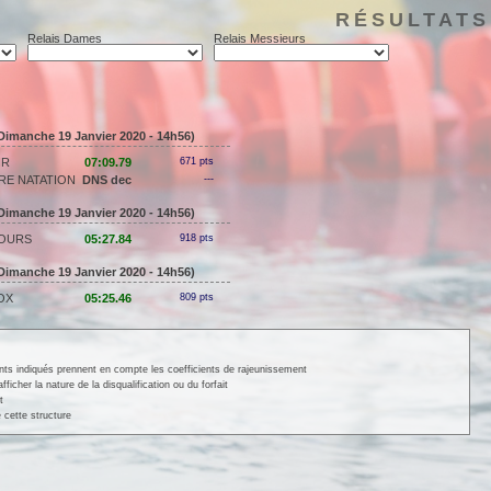
RÉSULTATS
Relais Dames
Relais Messieurs
Dimanche 19 Janvier 2020 - 14h56)
IR
07:09.79
671 pts
RE NATATION
DNS dec
---
Dimanche 19 Janvier 2020 - 14h56)
TOURS
05:27.84
918 pts
Dimanche 19 Janvier 2020 - 14h56)
OX
05:25.46
809 pts
ints indiqués prennent en compte les coefficients de rajeunissement
cher la nature de la disqualification ou du forfait
t
 cette structure