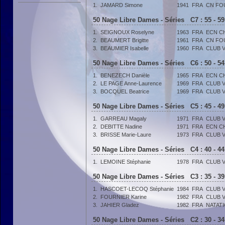
1.
JAMARD Simone
1941
FRA
CN FO
50 Nage Libre Dames - Séries C7 : 55 - 5
1.
SEIGNOUX Roselyne
1963
FRA
ECN C
2.
BEAUMERT Brigitte
1961
FRA
CN FO
3.
BEAUMIER Isabelle
1960
FRA
CLUB 
50 Nage Libre Dames - Séries C6 : 50 - 5
1.
BENEZECH Danièle
1965
FRA
ECN C
2.
LE PAGE Anne-Laurence
1969
FRA
CLUB 
3.
BOCQUEL Beatrice
1969
FRA
CLUB 
50 Nage Libre Dames - Séries C5 : 45 - 4
1.
GARREAU Magaly
1971
FRA
CLUB 
2.
DEBITTE Nadine
1971
FRA
ECN C
3.
BRISSE Marie-Laure
1973
FRA
CLUB 
50 Nage Libre Dames - Séries C4 : 40 - 4
1.
LEMOINE Stéphanie
1978
FRA
CLUB 
50 Nage Libre Dames - Séries C3 : 35 - 3
1.
HASCOET-LECOQ Stéphanie
1984
FRA
CLUB 
2.
FOURNIER Karine
1982
FRA
CLUB 
3.
JAHIER Gladez
1982
FRA
NATAT
50 Nage Libre Dames - Séries C2 : 30 - 3