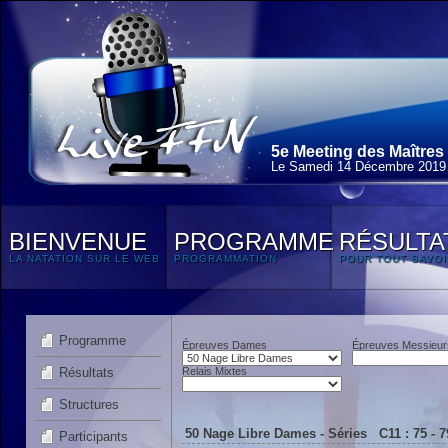
5e Meeting des Maîtres
Le Samedi 14 Décembre 2019
BIENVENUE
PROGRAMME
RÉSULTA
LA NATATION SUR LE WEB
PROGRAMMATION
POUR TOUT SAVOI
Programme
Épreuves Dames
Épreuves Messieur
Résultats
Relais Mixtes
Structures
50 Nage Libre Dames - Séries C11 : 75 - 
Participants