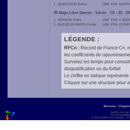
1.
QUERCRON Esther
1986
FRA
NATAT
50 Nage Libre Dames - Séries C0 : 20 - 2
1.
MOREAU Céline
1995
FRA
C RED
2.
BAGUELIN-SIMON Coralie
1995
FRA
OLYMP
LÉGENDE :
RFCn :
Record de France Cn, n 
les coefficients de rajeunisseme
Survolez les temps pour consulte
disqualification ou du forfait
Le chiffre en
italique
représente 
Cliquez sur une structure pour af
Bienvenue
|
Progra
liveffn.com est
Ce site exploite
© 2011 liveffn.com version : 2.