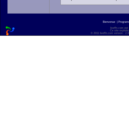
Bienvenue
|
Progra
liveffn.com est
Ce site exploite
© 2011 liveffn.com version : 2.