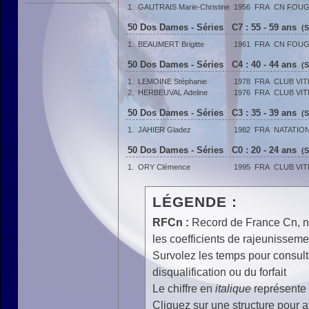
1.
GAUTRAIS Marie-Christine
1956
FRA
CN FOU
50 Dos Dames - Séries C7 : 55 - 59 ans
(
1.
BEAUMERT Brigitte
1961
FRA
CN FOU
50 Dos Dames - Séries C4 : 40 - 44 ans
(
1.
LEMOINE Stéphanie
1978
FRA
CLUB VIT
2.
HERBEUVAL Adeline
1976
FRA
CLUB VIT
50 Dos Dames - Séries C3 : 35 - 39 ans
(
1.
JAHIER Gladez
1982
FRA
NATATIO
50 Dos Dames - Séries C0 : 20 - 24 ans
(
1.
ORY Clémence
1995
FRA
CLUB VIT
LÉGENDE :
RFCn :
Record de France Cn, n 
les coefficients de rajeunisseme
Survolez les temps pour consulte
disqualification ou du forfait
Le chiffre en
italique
représente 
Cliquez sur une structure pour af