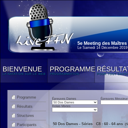
5e Meeting des Maîtres
Le Samedi 14 Décembre 2019
BIENVENUE
PROGRAMME
RÉSULTA
LA NATATION SUR LE WEB
PROGRAMMATION
POUR TOUT SAVOI
Programme
Épreuves Dames
Épreuves Messieur
Résultats
Relais Mixtes
Structures
50 Dos Dames - Séries C8 : 60 - 64 ans
(
Participants