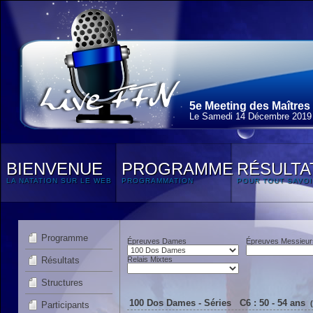
5e Meeting des Maîtres
Le Samedi 14 Décembre 2019
BIENVENUE
PROGRAMME
RÉSULTA
LA NATATION SUR LE WEB
PROGRAMMATION
POUR TOUT SAVOI
Programme
Épreuves Dames
Épreuves Messieur
Résultats
Relais Mixtes
Structures
100 Dos Dames - Séries C6 : 50 - 54 ans
Participants