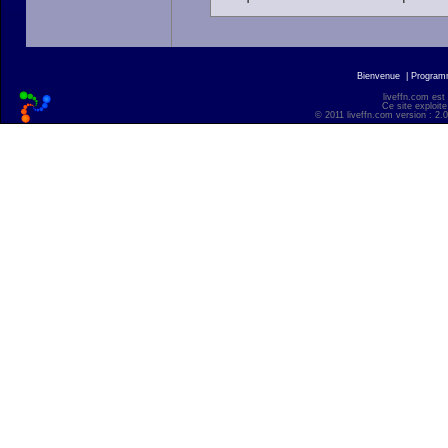
Bienvenue
|
Progra
liveffn.com est
Ce site exploite
© 2011 liveffn.com version : 2.