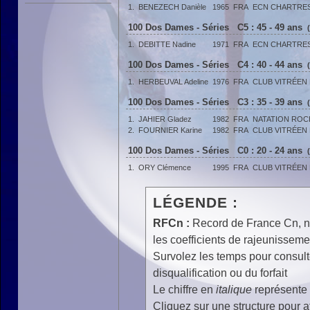
1.
BENEZECH Danièle
1965
FRA
ECN CHARTRE
100 Dos Dames - Séries C5 : 45 - 49 ans
1.
DEBITTE Nadine
1971
FRA
ECN CHARTRE
100 Dos Dames - Séries C4 : 40 - 44 ans
1.
HERBEUVAL Adeline
1976
FRA
CLUB VITRÉEN 
100 Dos Dames - Séries C3 : 35 - 39 ans
1.
JAHIER Gladez
1982
FRA
NATATION ROC
2.
FOURNIER Karine
1982
FRA
CLUB VITRÉEN 
100 Dos Dames - Séries C0 : 20 - 24 ans
1.
ORY Clémence
1995
FRA
CLUB VITRÉEN 
LÉGENDE :
RFCn :
Record de France Cn, n 
les coefficients de rajeunisseme
Survolez les temps pour consulte
disqualification ou du forfait
Le chiffre en
italique
représente 
Cliquez sur une structure pour af